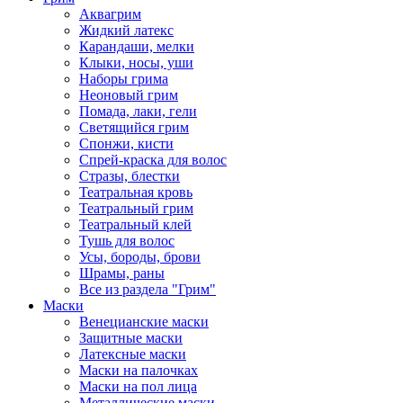
Аквагрим
Жидкий латекс
Карандаши, мелки
Клыки, носы, уши
Наборы грима
Неоновый грим
Помада, лаки, гели
Светящийся грим
Спонжи, кисти
Спрей-краска для волос
Стразы, блестки
Театральная кровь
Театральный грим
Театральный клей
Тушь для волос
Усы, бороды, брови
Шрамы, раны
Все из раздела "Грим"
Маски
Венецианские маски
Защитные маски
Латексные маски
Маски на палочках
Маски на пол лица
Металлические маски