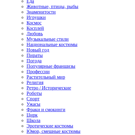
Еда
Животные, птицы, рыбы
Знаменитости
Игрушки
Космос
Косплей
Любовь
Музыкальные стили
Национальные костюмы
Новый год
Пираты
Погода
Популярные франшизы
Профессии
Растительный мир
Религия
Ретро / Исторические
Роботы
Спорт
Ужасы
Фраки и смокинги
Цирк
Школа
Эротические костюмы
Юмор, смешные костюмы