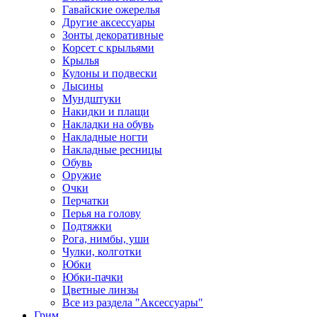
Гавайские ожерелья
Другие аксессуары
Зонты декоративные
Корсет с крыльями
Крылья
Кулоны и подвески
Лысины
Мундштуки
Накидки и плащи
Накладки на обувь
Накладные ногти
Накладные ресницы
Обувь
Оружие
Очки
Перчатки
Перья на голову
Подтяжки
Рога, нимбы, уши
Чулки, колготки
Юбки
Юбки-пачки
Цветные линзы
Все из раздела "Аксессуары"
Грим