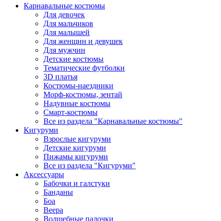
Карнавальные костюмы
Для девочек
Для мальчиков
Для малышей
Для женщин и девушек
Для мужчин
Детские костюмы
Тематические футболки
3D платья
Костюмы-наездники
Морф-костюмы, зентай
Надувные костюмы
Смарт-костюмы
Все из раздела "Карнавальные костюмы"
Кигуруми
Взрослые кигуруми
Детские кигуруми
Пижамы кигуруми
Все из раздела "Кигуруми"
Аксессуары
Бабочки и галстуки
Банданы
Боа
Веера
Волшебные палочки