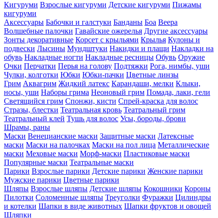
Кигуруми
Взрослые кигуруми
Детские кигуруми
Пижамы
кигуруми
Аксессуары
Бабочки и галстуки
Банданы
Боа
Веера
Волшебные палочки
Гавайские ожерелья
Другие аксессуары
Зонты декоративные
Корсет с крыльями
Крылья
Кулоны и
подвески
Лысины
Мундштуки
Накидки и плащи
Накладки на
обувь
Накладные ногти
Накладные ресницы
Обувь
Оружие
Очки
Перчатки
Перья на голову
Подтяжки
Рога, нимбы, уши
Чулки, колготки
Юбки
Юбки-пачки
Цветные линзы
Грим
Аквагрим
Жидкий латекс
Карандаши, мелки
Клыки,
носы, уши
Наборы грима
Неоновый грим
Помада, лаки, гели
Светящийся грим
Спонжи, кисти
Спрей-краска для волос
Стразы, блестки
Театральная кровь
Театральный грим
Театральный клей
Тушь для волос
Усы, бороды, брови
Шрамы, раны
Маски
Венецианские маски
Защитные маски
Латексные
маски
Маски на палочках
Маски на пол лица
Металлические
маски
Меховые маски
Морф-маски
Пластиковые маски
Популярные маски
Театральные маски
Парики
Взрослые парики
Детские парики
Женские парики
Мужские парики
Цветные парики
Шляпы
Взрослые шляпы
Детские шляпы
Кокошники
Короны
Пилотки
Соломенные шляпы
Треуголки
Фуражки
Цилиндры
и котелки
Шапки в виде животных
Шапки фруктов и овощей
Шляпки