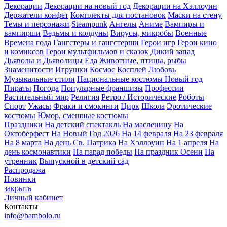
Декорации
Декорации на новый год
Декорации на Хэллоуин
Держатели конфет
Комплекты для постановок
Маски на стену
Темы и персонажи
Steampunk
Ангелы
Аниме
Вампиры и
вампирши
Ведьмы и колдуны
Вирусы, микробы
Военные
Времена года
Гангстеры и гангстерши
Герои игр
Герои кино
и комиксов
Герои мультфильмов и сказок
Дикий запад
Дьяволы и Дьяволицы
Еда
Животные, птицы, рыбы
Знаменитости
Игрушки
Космос
Косплей
Любовь
Музыкальные стили
Национальные костюмы
Новый год
Пираты
Погода
Популярные франшизы
Профессии
Растительный мир
Религия
Ретро / Исторические
Роботы
Спорт
Ужасы
Фраки и смокинги
Цирк
Школа
Эротические
костюмы
Юмор, смешные костюмы
Праздники
На детский спектакль
На масленицу
На
Октоберфест
На Новый Год 2026
На 14 февраля
На 23 февраля
На 8 марта
На день Св. Патрика
На Хэллоуин
На 1 апреля
На
день космонавтики
На парад победы
На праздник Осени
На
утренник
Выпускной в детский сад
Распродажа
Новинки
закрыть
Личный кабинет
Контакты
info@bambolo.ru