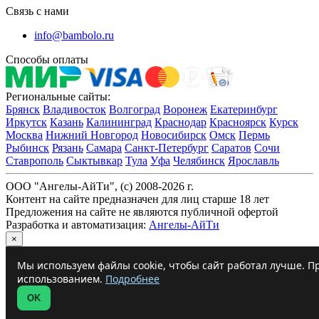
Связь с нами
info@bambolo.ru
Способы оплаты
Региональные сайты:
Брянск
Владивосток
Волгоград
Воронеж
Екатеринбург
Иркутск
Казань
Калининград
Краснодар
Красноярск
Курск
Москва
Нижний Новгород
Новосибирск
Омск
Пермь
Рыбинск
Рязань
Самара
Санкт-Петербург
Саратов
Сочи
Ставрополь
Сыктывкар
Тула
Уфа
Челябинск
Ярославль
ООО "Ангелы-АйТи", (c) 2008-2026 г.
Контент на сайте предназначен для лиц старше 18 лет
Предложения на сайте не являются публичной офертой
Разработка и автоматизация:
Ангелы-АйТи
×
Мы используем файлы cookie, чтобы сайт работал лучше. Пр
использованием.
Подробнее
OK