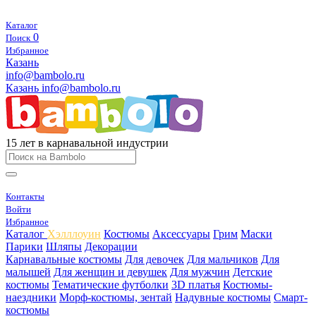
Каталог
0
Поиск
Избранное
Казань
info@bambolo.ru
Казань
info@bambolo.ru
15 лет в карнавальной индустрии
Контакты
Войти
Избранное
Каталог
Хэлллоуин
Костюмы
Аксессуары
Грим
Маски
Парики
Шляпы
Декорации
Карнавальные костюмы
Для девочек
Для мальчиков
Для
малышей
Для женщин и девушек
Для мужчин
Детские
костюмы
Тематические футболки
3D платья
Костюмы-
наездники
Морф-костюмы, зентай
Надувные костюмы
Смарт-
костюмы