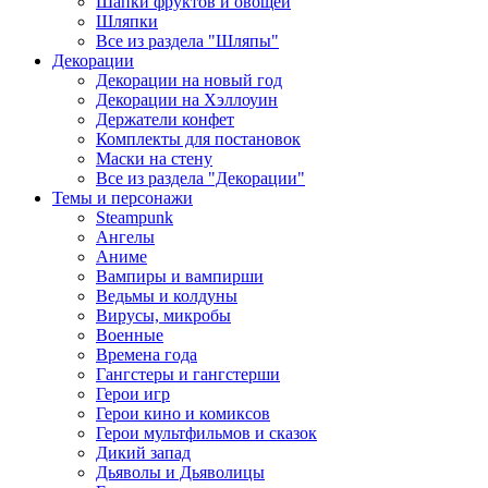
Шапки фруктов и овощей
Шляпки
Все из раздела "Шляпы"
Декорации
Декорации на новый год
Декорации на Хэллоуин
Держатели конфет
Комплекты для постановок
Маски на стену
Все из раздела "Декорации"
Темы и персонажи
Steampunk
Ангелы
Аниме
Вампиры и вампирши
Ведьмы и колдуны
Вирусы, микробы
Военные
Времена года
Гангстеры и гангстерши
Герои игр
Герои кино и комиксов
Герои мультфильмов и сказок
Дикий запад
Дьяволы и Дьяволицы