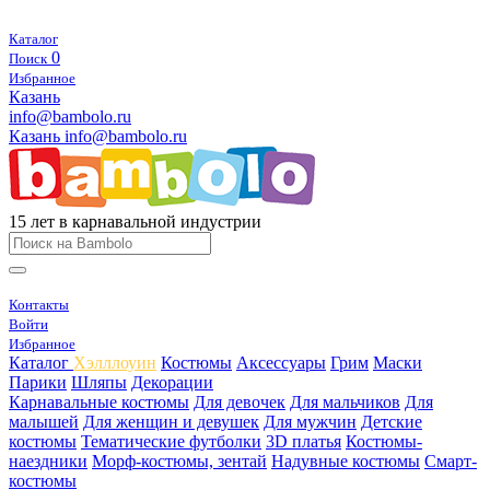
Каталог
0
Поиск
Избранное
Казань
info@bambolo.ru
Казань
info@bambolo.ru
15 лет в карнавальной индустрии
Контакты
Войти
Избранное
Каталог
Хэлллоуин
Костюмы
Аксессуары
Грим
Маски
Парики
Шляпы
Декорации
Карнавальные костюмы
Для девочек
Для мальчиков
Для
малышей
Для женщин и девушек
Для мужчин
Детские
костюмы
Тематические футболки
3D платья
Костюмы-
наездники
Морф-костюмы, зентай
Надувные костюмы
Смарт-
костюмы