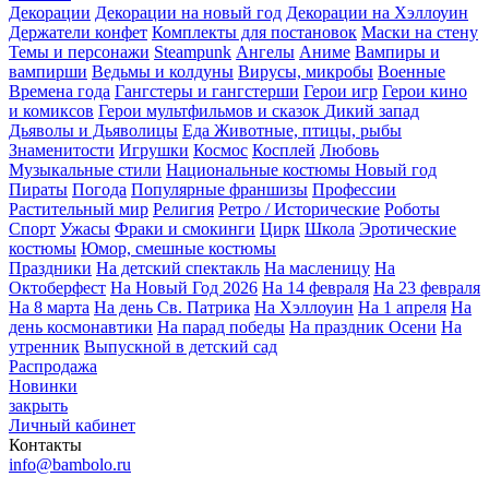
Декорации
Декорации на новый год
Декорации на Хэллоуин
Держатели конфет
Комплекты для постановок
Маски на стену
Темы и персонажи
Steampunk
Ангелы
Аниме
Вампиры и
вампирши
Ведьмы и колдуны
Вирусы, микробы
Военные
Времена года
Гангстеры и гангстерши
Герои игр
Герои кино
и комиксов
Герои мультфильмов и сказок
Дикий запад
Дьяволы и Дьяволицы
Еда
Животные, птицы, рыбы
Знаменитости
Игрушки
Космос
Косплей
Любовь
Музыкальные стили
Национальные костюмы
Новый год
Пираты
Погода
Популярные франшизы
Профессии
Растительный мир
Религия
Ретро / Исторические
Роботы
Спорт
Ужасы
Фраки и смокинги
Цирк
Школа
Эротические
костюмы
Юмор, смешные костюмы
Праздники
На детский спектакль
На масленицу
На
Октоберфест
На Новый Год 2026
На 14 февраля
На 23 февраля
На 8 марта
На день Св. Патрика
На Хэллоуин
На 1 апреля
На
день космонавтики
На парад победы
На праздник Осени
На
утренник
Выпускной в детский сад
Распродажа
Новинки
закрыть
Личный кабинет
Контакты
info@bambolo.ru