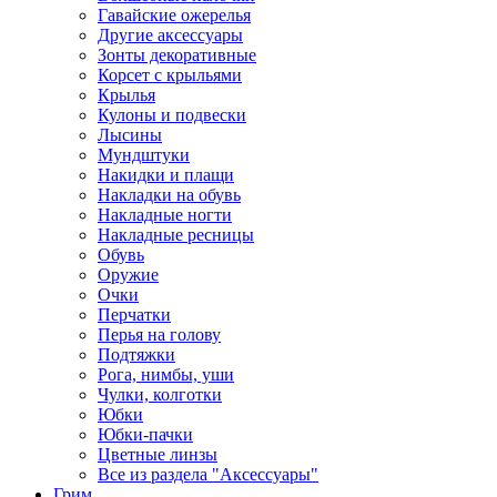
Гавайские ожерелья
Другие аксессуары
Зонты декоративные
Корсет с крыльями
Крылья
Кулоны и подвески
Лысины
Мундштуки
Накидки и плащи
Накладки на обувь
Накладные ногти
Накладные ресницы
Обувь
Оружие
Очки
Перчатки
Перья на голову
Подтяжки
Рога, нимбы, уши
Чулки, колготки
Юбки
Юбки-пачки
Цветные линзы
Все из раздела "Аксессуары"
Грим