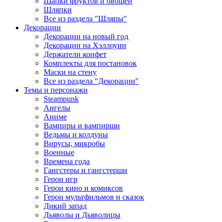
Шапки фруктов и овощей
Шляпки
Все из раздела "Шляпы"
Декорации
Декорации на новый год
Декорации на Хэллоуин
Держатели конфет
Комплекты для постановок
Маски на стену
Все из раздела "Декорации"
Темы и персонажи
Steampunk
Ангелы
Аниме
Вампиры и вампирши
Ведьмы и колдуны
Вирусы, микробы
Военные
Времена года
Гангстеры и гангстерши
Герои игр
Герои кино и комиксов
Герои мультфильмов и сказок
Дикий запад
Дьяволы и Дьяволицы