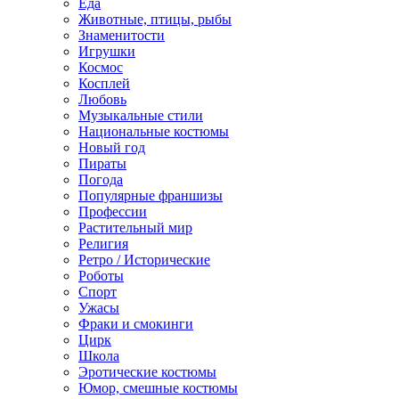
Еда
Животные, птицы, рыбы
Знаменитости
Игрушки
Космос
Косплей
Любовь
Музыкальные стили
Национальные костюмы
Новый год
Пираты
Погода
Популярные франшизы
Профессии
Растительный мир
Религия
Ретро / Исторические
Роботы
Спорт
Ужасы
Фраки и смокинги
Цирк
Школа
Эротические костюмы
Юмор, смешные костюмы