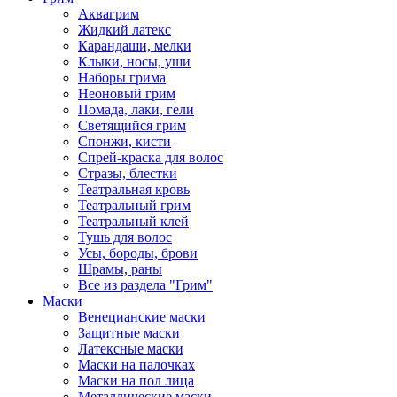
Аквагрим
Жидкий латекс
Карандаши, мелки
Клыки, носы, уши
Наборы грима
Неоновый грим
Помада, лаки, гели
Светящийся грим
Спонжи, кисти
Спрей-краска для волос
Стразы, блестки
Театральная кровь
Театральный грим
Театральный клей
Тушь для волос
Усы, бороды, брови
Шрамы, раны
Все из раздела "Грим"
Маски
Венецианские маски
Защитные маски
Латексные маски
Маски на палочках
Маски на пол лица
Металлические маски