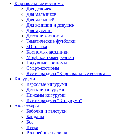
Карнавальные костюмы
Для девочек
Для мальчиков
Для малышей
Для женщин и девушек
Для мужчин
Детские костюмы
Тематические футболки
3D платья
Костюмы-наездники
Морф-костюмы, зентай
Надувные костюмы
Смарт-костюмы
Все из раздела "Карнавальные костюмы"
Кигуруми
Взрослые кигуруми
Детские кигуруми
Пижамы кигуруми
Все из раздела "Кигуруми"
Аксессуары
Бабочки и галстуки
Банданы
Боа
Веера
Волшебные палочки