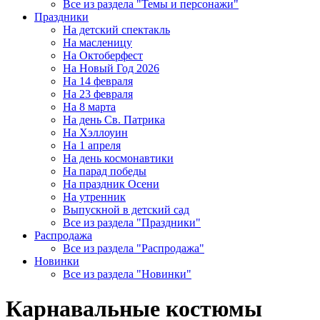
Все из раздела "Темы и персонажи"
Праздники
На детский спектакль
На масленицу
На Октоберфест
На Новый Год 2026
На 14 февраля
На 23 февраля
На 8 марта
На день Св. Патрика
На Хэллоуин
На 1 апреля
На день космонавтики
На парад победы
На праздник Осени
На утренник
Выпускной в детский сад
Все из раздела "Праздники"
Распродажа
Все из раздела "Распродажа"
Новинки
Все из раздела "Новинки"
Карнавальные костюмы