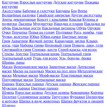
Кигуруми
Взрослые кигуруми
Детские кигуруми
Пижамы
кигуруми
Аксессуары
Бабочки и галстуки
Банданы
Боа
Веера
Волшебные палочки
Гавайские ожерелья
Другие аксессуары
Зонты декоративные
Корсет с крыльями
Крылья
Кулоны и
подвески
Лысины
Мундштуки
Накидки и плащи
Накладки на
обувь
Накладные ногти
Накладные ресницы
Обувь
Оружие
Очки
Перчатки
Перья на голову
Подтяжки
Рога, нимбы, уши
Чулки, колготки
Юбки
Юбки-пачки
Цветные линзы
Грим
Аквагрим
Жидкий латекс
Карандаши, мелки
Клыки,
носы, уши
Наборы грима
Неоновый грим
Помада, лаки, гели
Светящийся грим
Спонжи, кисти
Спрей-краска для волос
Стразы, блестки
Театральная кровь
Театральный грим
Театральный клей
Тушь для волос
Усы, бороды, брови
Шрамы, раны
Маски
Венецианские маски
Защитные маски
Латексные
маски
Маски на палочках
Маски на пол лица
Металлические
маски
Меховые маски
Морф-маски
Пластиковые маски
Популярные маски
Театральные маски
Парики
Взрослые парики
Детские парики
Женские парики
Мужские парики
Цветные парики
Шляпы
Взрослые шляпы
Детские шляпы
Кокошники
Короны
Пилотки
Соломенные шляпы
Треуголки
Фуражки
Цилиндры
и котелки
Шапки в виде животных
Шапки фруктов и овощей
Шляпки