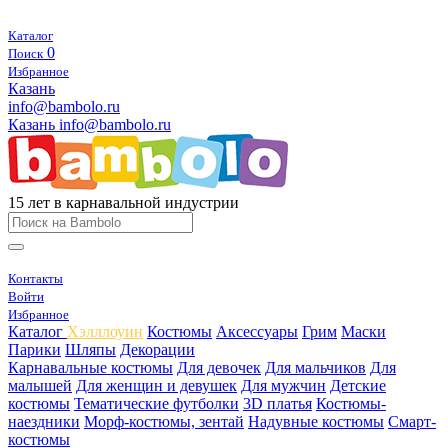
Каталог
0
Поиск
Избранное
Казань
info@bambolo.ru
Казань
info@bambolo.ru
15 лет в карнавальной индустрии
Контакты
Войти
Избранное
Каталог
Хэлллоуин
Костюмы
Аксессуары
Грим
Маски
Парики
Шляпы
Декорации
Карнавальные костюмы
Для девочек
Для мальчиков
Для
малышей
Для женщин и девушек
Для мужчин
Детские
костюмы
Тематические футболки
3D платья
Костюмы-
наездники
Морф-костюмы, зентай
Надувные костюмы
Смарт-
костюмы