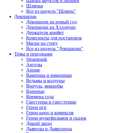
Шапки фруктов и овощей
Шляпки
Все из раздела "Шляпы"
Декорации
Декорации на новый год
Декорации на Хэллоуин
Держатели конфет
Комплекты для постановок
Маски на стену
Все из раздела "Декорации"
Темы и персонажи
Steampunk
Ангелы
Аниме
Вампиры и вампирши
Ведьмы и колдуны
Вирусы, микробы
Военные
Времена года
Гангстеры и гангстерши
Герои игр
Герои кино и комиксов
Герои мультфильмов и сказок
Дикий запад
Дьяволы и Дьяволицы