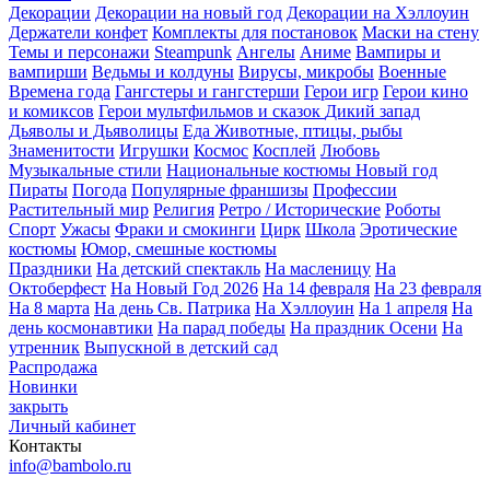
Декорации
Декорации на новый год
Декорации на Хэллоуин
Держатели конфет
Комплекты для постановок
Маски на стену
Темы и персонажи
Steampunk
Ангелы
Аниме
Вампиры и
вампирши
Ведьмы и колдуны
Вирусы, микробы
Военные
Времена года
Гангстеры и гангстерши
Герои игр
Герои кино
и комиксов
Герои мультфильмов и сказок
Дикий запад
Дьяволы и Дьяволицы
Еда
Животные, птицы, рыбы
Знаменитости
Игрушки
Космос
Косплей
Любовь
Музыкальные стили
Национальные костюмы
Новый год
Пираты
Погода
Популярные франшизы
Профессии
Растительный мир
Религия
Ретро / Исторические
Роботы
Спорт
Ужасы
Фраки и смокинги
Цирк
Школа
Эротические
костюмы
Юмор, смешные костюмы
Праздники
На детский спектакль
На масленицу
На
Октоберфест
На Новый Год 2026
На 14 февраля
На 23 февраля
На 8 марта
На день Св. Патрика
На Хэллоуин
На 1 апреля
На
день космонавтики
На парад победы
На праздник Осени
На
утренник
Выпускной в детский сад
Распродажа
Новинки
закрыть
Личный кабинет
Контакты
info@bambolo.ru