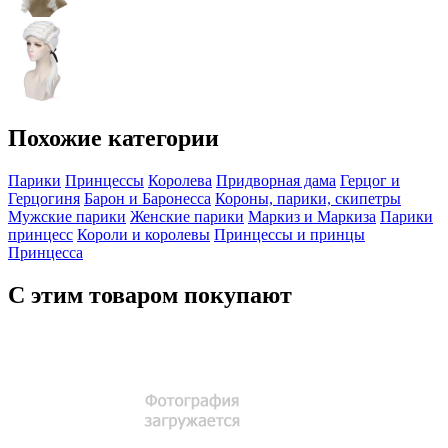
Похожие категории
Парики
Принцессы
Королева
Придворная дама
Герцог и
Герцогиня
Барон и Баронесса
Короны, парики, скипетры
Мужские парики
Женские парики
Маркиз и Маркиза
Парики
принцесс
Короли и королевы
Принцессы и принцы
Принцесса
С этим товаром покупают