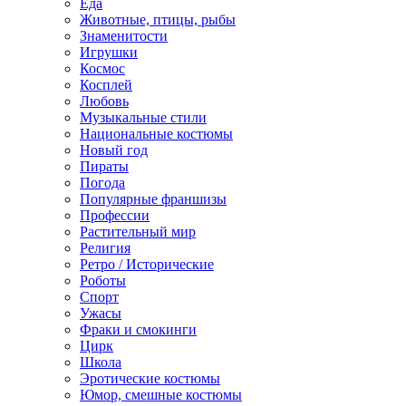
Еда
Животные, птицы, рыбы
Знаменитости
Игрушки
Космос
Косплей
Любовь
Музыкальные стили
Национальные костюмы
Новый год
Пираты
Погода
Популярные франшизы
Профессии
Растительный мир
Религия
Ретро / Исторические
Роботы
Спорт
Ужасы
Фраки и смокинги
Цирк
Школа
Эротические костюмы
Юмор, смешные костюмы