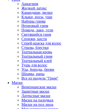
Аквагрим
Жидкий латекс
Карандаши, мелки
Клыки, носы, уши
Наборы грима
Неоновый грим
Помада, лаки, гели
Светящийся грим
Спонжи, кисти
Спрей-краска для волос
Стразы, блестки
Театральная кровь
Театральный грим
Театральный клей
Тушь для волос
Усы, бороды, брови
Шрамы, раны
Все из раздела "Грим"
Маски
Венецианские маски
Защитные маски
Латексные маски
Маски на палочках
Маски на пол лица
Металлические маски