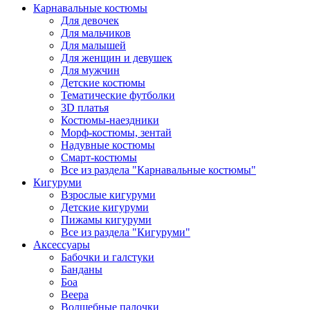
Карнавальные костюмы
Для девочек
Для мальчиков
Для малышей
Для женщин и девушек
Для мужчин
Детские костюмы
Тематические футболки
3D платья
Костюмы-наездники
Морф-костюмы, зентай
Надувные костюмы
Смарт-костюмы
Все из раздела "Карнавальные костюмы"
Кигуруми
Взрослые кигуруми
Детские кигуруми
Пижамы кигуруми
Все из раздела "Кигуруми"
Аксессуары
Бабочки и галстуки
Банданы
Боа
Веера
Волшебные палочки