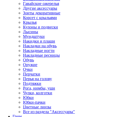
Гавайские ожерелья
Другие аксессуары
Зонты декоративные
Корсет с крыльями
Крылья
Кулоны и подвески
Лысины
Мундштуки
Накидки и плащи
Накладки на обувь
Накладные ногти
Накладные ресницы
Обувь
Оружие
Очки
Перчатки
Перья на голову
Подтяжки
Рога, нимбы, уши
Чулки, колготки
Юбки
Юбки-пачки
Цветные линзы
Все из раздела "Аксессуары"
Грим