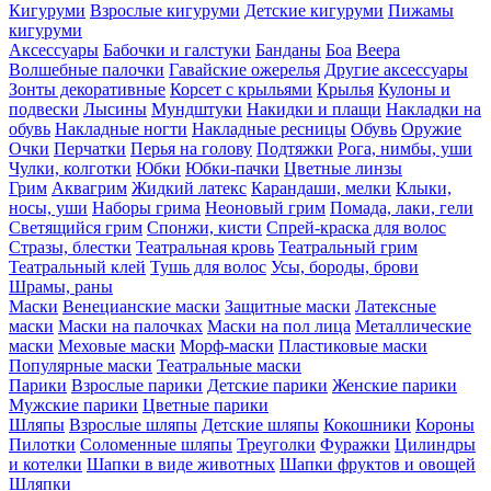
Кигуруми
Взрослые кигуруми
Детские кигуруми
Пижамы
кигуруми
Аксессуары
Бабочки и галстуки
Банданы
Боа
Веера
Волшебные палочки
Гавайские ожерелья
Другие аксессуары
Зонты декоративные
Корсет с крыльями
Крылья
Кулоны и
подвески
Лысины
Мундштуки
Накидки и плащи
Накладки на
обувь
Накладные ногти
Накладные ресницы
Обувь
Оружие
Очки
Перчатки
Перья на голову
Подтяжки
Рога, нимбы, уши
Чулки, колготки
Юбки
Юбки-пачки
Цветные линзы
Грим
Аквагрим
Жидкий латекс
Карандаши, мелки
Клыки,
носы, уши
Наборы грима
Неоновый грим
Помада, лаки, гели
Светящийся грим
Спонжи, кисти
Спрей-краска для волос
Стразы, блестки
Театральная кровь
Театральный грим
Театральный клей
Тушь для волос
Усы, бороды, брови
Шрамы, раны
Маски
Венецианские маски
Защитные маски
Латексные
маски
Маски на палочках
Маски на пол лица
Металлические
маски
Меховые маски
Морф-маски
Пластиковые маски
Популярные маски
Театральные маски
Парики
Взрослые парики
Детские парики
Женские парики
Мужские парики
Цветные парики
Шляпы
Взрослые шляпы
Детские шляпы
Кокошники
Короны
Пилотки
Соломенные шляпы
Треуголки
Фуражки
Цилиндры
и котелки
Шапки в виде животных
Шапки фруктов и овощей
Шляпки