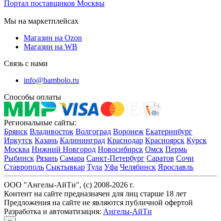
Портал поставщиков Москвы
Мы на маркетплейсах
Магазин на Ozon
Магазин на WB
Связь с нами
info@bambolo.ru
Способы оплаты
Региональные сайты:
Брянск
Владивосток
Волгоград
Воронеж
Екатеринбург
Иркутск
Казань
Калининград
Краснодар
Красноярск
Курск
Москва
Нижний Новгород
Новосибирск
Омск
Пермь
Рыбинск
Рязань
Самара
Санкт-Петербург
Саратов
Сочи
Ставрополь
Сыктывкар
Тула
Уфа
Челябинск
Ярославль
ООО "Ангелы-АйТи", (c) 2008-2026 г.
Контент на сайте предназначен для лиц старше 18 лет
Предложения на сайте не являются публичной офертой
Разработка и автоматизация:
Ангелы-АйТи