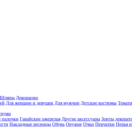
Шляпы
Декорации
ей
Для женщин и девушек
Для мужчин
Детские костюмы
Темати
уруми
 палочки
Гавайские ожерелья
Другие аксессуары
Зонты декорат
огти
Накладные ресницы
Обувь
Оружие
Очки
Перчатки
Перья н