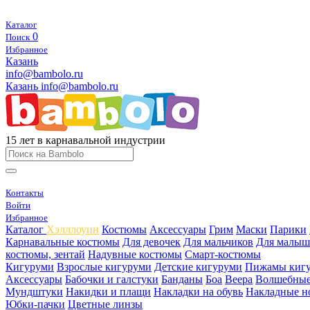
Каталог
0
Поиск
Избранное
Казань
info@bambolo.ru
Казань
info@bambolo.ru
15 лет в карнавальной индустрии
Контакты
Войти
Избранное
Каталог
Хэлллоуин
Костюмы
Аксессуары
Грим
Маски
Парики
Карнавальные костюмы
Для девочек
Для мальчиков
Для малыш
костюмы, зентай
Надувные костюмы
Смарт-костюмы
Кигуруми
Взрослые кигуруми
Детские кигуруми
Пижамы киг
Аксессуары
Бабочки и галстуки
Банданы
Боа
Веера
Волшебные
Мундштуки
Накидки и плащи
Накладки на обувь
Накладные н
Юбки-пачки
Цветные линзы