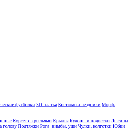
ческие футболки
3D платья
Костюмы-наездники
Морф-
ивные
Корсет с крыльями
Крылья
Кулоны и подвески
Лысины
а голову
Подтяжки
Рога, нимбы, уши
Чулки, колготки
Юбки