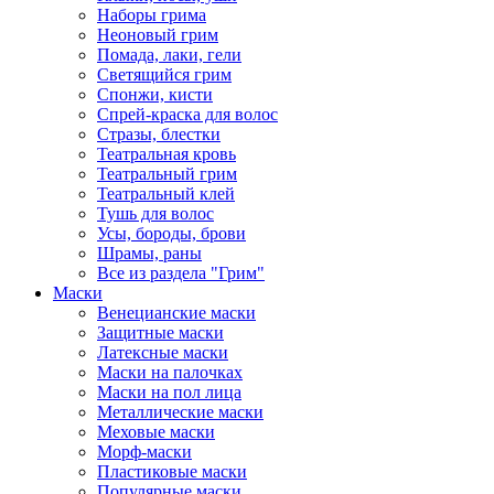
Наборы грима
Неоновый грим
Помада, лаки, гели
Светящийся грим
Спонжи, кисти
Спрей-краска для волос
Стразы, блестки
Театральная кровь
Театральный грим
Театральный клей
Тушь для волос
Усы, бороды, брови
Шрамы, раны
Все из раздела "Грим"
Маски
Венецианские маски
Защитные маски
Латексные маски
Маски на палочках
Маски на пол лица
Металлические маски
Меховые маски
Морф-маски
Пластиковые маски
Популярные маски