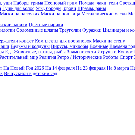
ы, уши
Наборы грима
Неоновый грим
Помада, лаки, гели
Светящ
й
Тушь для волос
Усы, бороды, брови
Шрамы, раны
Маски на палочках
Маски на пол лица
Металлические маски
Ме
ские парики
Цветные парики
илотки
Соломенные шляпы
Треуголки
Фуражки
Цилиндры и ко
ержатели конфет
Комплекты для постановок
Маски на стену
ирши
Ведьмы и колдуны
Вирусы, микробы
Военные
Времена го
цы
Еда
Животные, птицы, рыбы
Знаменитости
Игрушки
Космос
Растительный мир
Религия
Ретро / Исторические
Роботы
Спорт
т
На Новый Год 2026
На 14 февраля
На 23 февраля
На 8 марта
На
ик
Выпускной в детский сад