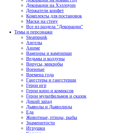
Декорации на Хэллоуин
Держатели конфет
Комплекты для постановок
Маски на стену
Все из раздела "Декорации"
Темы и персонажи
Steampunk
Ангелы
Аниме
Вампиры и вампирши
Ведьмы и колдуны
Вирусы, микробы
Военные
Времена года
Гангстеры и гангстерши
Герои игр
Герои кино и комиксов
Герои мультфильмов и сказок
Дикий запад
Дьяволы и Дьяволицы
Еда
Животные, птицы, рыбы
Знаменитости
Игрушки