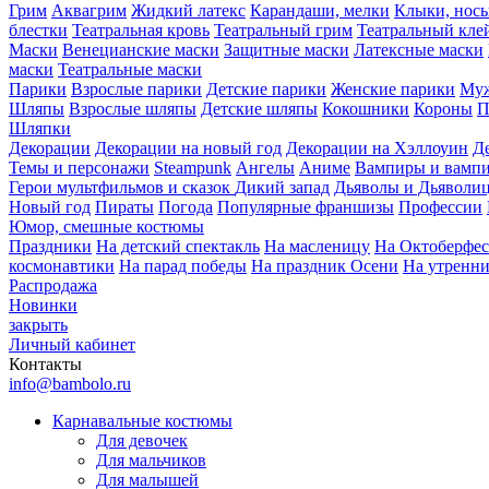
Грим
Аквагрим
Жидкий латекс
Карандаши, мелки
Клыки, нос
блестки
Театральная кровь
Театральный грим
Театральный кле
Маски
Венецианские маски
Защитные маски
Латексные маски
маски
Театральные маски
Парики
Взрослые парики
Детские парики
Женские парики
Муж
Шляпы
Взрослые шляпы
Детские шляпы
Кокошники
Короны
П
Шляпки
Декорации
Декорации на новый год
Декорации на Хэллоуин
Д
Темы и персонажи
Steampunk
Ангелы
Аниме
Вампиры и вамп
Герои мультфильмов и сказок
Дикий запад
Дьяволы и Дьяволи
Новый год
Пираты
Погода
Популярные франшизы
Профессии
Юмор, смешные костюмы
Праздники
На детский спектакль
На масленицу
На Октоберфес
космонавтики
На парад победы
На праздник Осени
На утренн
Распродажа
Новинки
закрыть
Личный кабинет
Контакты
info@bambolo.ru
Карнавальные костюмы
Для девочек
Для мальчиков
Для малышей