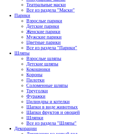
Театральные маски
Все из раздела "Маски"
Парики
Взрослые парики
Детские парики
Женские парики
Мужские парики
Цветные парики
Все из раздела "Парики"
Шляпы
Взрослые шляпы
Детские шляпы
Кокошники
Короны
Пилотки
Соломенные шляпы
Треуголки
Фуражки
Цилиндры и котелки
Шапки в виде животных
Шапки фруктов и овощей
Шляпки
Все из раздела "Шляпы"
Декорации
Декорации на новый год