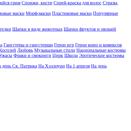
ийся грим
Спонжи, кисти
Спрей-краска для волос
Стразы,
ховые маски
Морф-маски
Пластиковые маски
Популярные
телки
Шапки в виде животных
Шапки фруктов и овощей
да
Гангстеры и гангстерши
Герои игр
Герои кино и комиксов
Косплей
Любовь
Музыкальные стили
Национальные костюмы
Ужасы
Фраки и смокинги
Цирк
Школа
Эротические костюмы
 день Св. Патрика
На Хэллоуин
На 1 апреля
На день