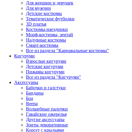
Для женщин и девушек
Для мужчин
Детские костюмы
Тематические футболки
3D платья
Костюмы-наездники
Морф-костюмы, зентай
Надувные костюмы
Смарт-костюмы
Все из раздела "Карнавальные костюмы"
Кигуруми
Взрослые кигуруми
Детские кигуруми
Пижамы кигуруми
Все из раздела "Кигуруми"
Аксессуары
Бабочки и галстуки
Банданы
Боа
Веера
Волшебные палочки
Гавайские ожерелья
Другие аксессуары
Зонты декоративные
Корсет с крыльями