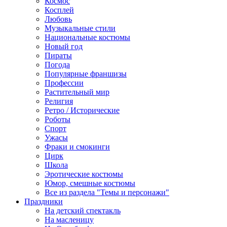
Космос
Косплей
Любовь
Музыкальные стили
Национальные костюмы
Новый год
Пираты
Погода
Популярные франшизы
Профессии
Растительный мир
Религия
Ретро / Исторические
Роботы
Спорт
Ужасы
Фраки и смокинги
Цирк
Школа
Эротические костюмы
Юмор, смешные костюмы
Все из раздела "Темы и персонажи"
Праздники
На детский спектакль
На масленицу