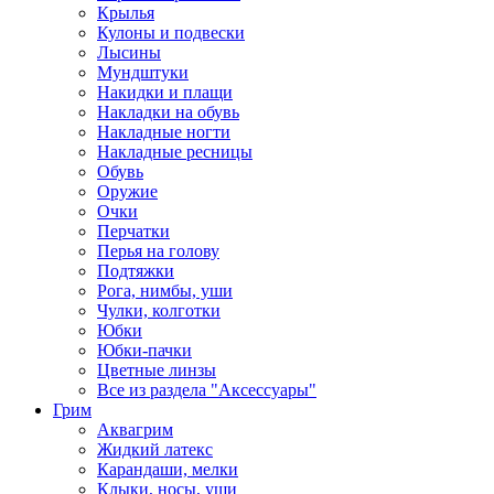
Крылья
Кулоны и подвески
Лысины
Мундштуки
Накидки и плащи
Накладки на обувь
Накладные ногти
Накладные ресницы
Обувь
Оружие
Очки
Перчатки
Перья на голову
Подтяжки
Рога, нимбы, уши
Чулки, колготки
Юбки
Юбки-пачки
Цветные линзы
Все из раздела "Аксессуары"
Грим
Аквагрим
Жидкий латекс
Карандаши, мелки
Клыки, носы, уши