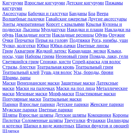
Кигуруми
Взрослые кигуруми
Детские кигуруми
Пижамы
кигуруми
Аксессуары
Бабочки и галстуки
Банданы
Боа
Веера
Волшебные палочки
Гавайские ожерелья
Другие аксессуары
Зонты декоративные
Корсет с крыльями
Крылья
Кулоны и
подвески
Лысины
Мундштуки
Накидки и плащи
Накладки на
обувь
Накладные ногти
Накладные ресницы
Обувь
Оружие
Очки
Перчатки
Перья на голову
Подтяжки
Рога, нимбы, уши
Чулки, колготки
Юбки
Юбки-пачки
Цветные линзы
Грим
Аквагрим
Жидкий латекс
Карандаши, мелки
Клыки,
носы, уши
Наборы грима
Неоновый грим
Помада, лаки, гели
Светящийся грим
Спонжи, кисти
Спрей-краска для волос
Стразы, блестки
Театральная кровь
Театральный грим
Театральный клей
Тушь для волос
Усы, бороды, брови
Шрамы, раны
Маски
Венецианские маски
Защитные маски
Латексные
маски
Маски на палочках
Маски на пол лица
Металлические
маски
Меховые маски
Морф-маски
Пластиковые маски
Популярные маски
Театральные маски
Парики
Взрослые парики
Детские парики
Женские парики
Мужские парики
Цветные парики
Шляпы
Взрослые шляпы
Детские шляпы
Кокошники
Короны
Пилотки
Соломенные шляпы
Треуголки
Фуражки
Цилиндры
и котелки
Шапки в виде животных
Шапки фруктов и овощей
Шляпки