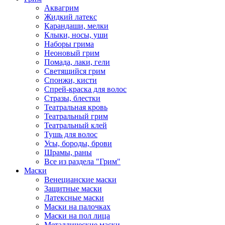
Аквагрим
Жидкий латекс
Карандаши, мелки
Клыки, носы, уши
Наборы грима
Неоновый грим
Помада, лаки, гели
Светящийся грим
Спонжи, кисти
Спрей-краска для волос
Стразы, блестки
Театральная кровь
Театральный грим
Театральный клей
Тушь для волос
Усы, бороды, брови
Шрамы, раны
Все из раздела "Грим"
Маски
Венецианские маски
Защитные маски
Латексные маски
Маски на палочках
Маски на пол лица
Металлические маски