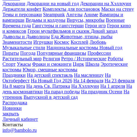
Декорации
Декорации на новый год
Декорации на Хэллоуин
Держатели конфет
Комплекты для постановок
Маски на стену
Темы и персонажи
Steampunk
Ангелы
Аниме
Вампиры и
вампирши
Ведьмы и колдуны
Вирусы, микробы
Военные
Времена года
Гангстеры и гангстерши
Герои игр
Герои кино
и комиксов
Герои мультфильмов и сказок
Дикий запад
Дьяволы и Дьяволицы
Еда
Животные, птицы, рыбы
Знаменитости
Игрушки
Космос
Косплей
Любовь
Музыкальные стили
Национальные костюмы
Новый год
Пираты
Погода
Популярные франшизы
Профессии
Растительный мир
Религия
Ретро / Исторические
Роботы
Спорт
Ужасы
Фраки и смокинги
Цирк
Школа
Эротические
костюмы
Юмор, смешные костюмы
Праздники
На детский спектакль
На масленицу
На
Октоберфест
На Новый Год 2026
На 14 февраля
На 23 февраля
На 8 марта
На день Св. Патрика
На Хэллоуин
На 1 апреля
На
день космонавтики
На парад победы
На праздник Осени
На
утренник
Выпускной в детский сад
Распродажа
Новинки
закрыть
Личный кабинет
Контакты
info@bambolo.ru