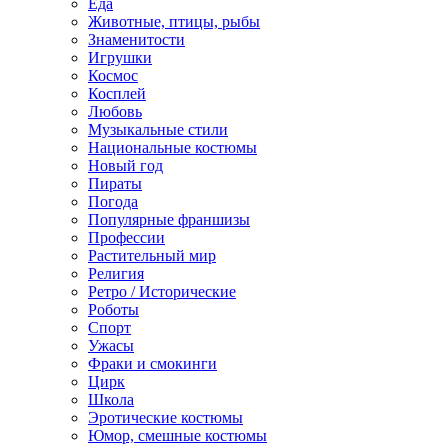
Еда
Животные, птицы, рыбы
Знаменитости
Игрушки
Космос
Косплей
Любовь
Музыкальные стили
Национальные костюмы
Новый год
Пираты
Погода
Популярные франшизы
Профессии
Растительный мир
Религия
Ретро / Исторические
Роботы
Спорт
Ужасы
Фраки и смокинги
Цирк
Школа
Эротические костюмы
Юмор, смешные костюмы