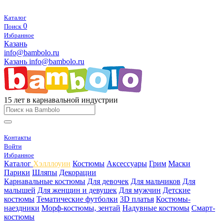
Каталог
0
Поиск
Избранное
Казань
info@bambolo.ru
Казань
info@bambolo.ru
15 лет в карнавальной индустрии
Контакты
Войти
Избранное
Каталог
Хэлллоуин
Костюмы
Аксессуары
Грим
Маски
Парики
Шляпы
Декорации
Карнавальные костюмы
Для девочек
Для мальчиков
Для
малышей
Для женщин и девушек
Для мужчин
Детские
костюмы
Тематические футболки
3D платья
Костюмы-
наездники
Морф-костюмы, зентай
Надувные костюмы
Смарт-
костюмы