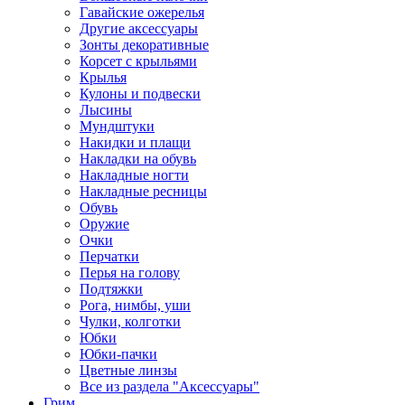
Гавайские ожерелья
Другие аксессуары
Зонты декоративные
Корсет с крыльями
Крылья
Кулоны и подвески
Лысины
Мундштуки
Накидки и плащи
Накладки на обувь
Накладные ногти
Накладные ресницы
Обувь
Оружие
Очки
Перчатки
Перья на голову
Подтяжки
Рога, нимбы, уши
Чулки, колготки
Юбки
Юбки-пачки
Цветные линзы
Все из раздела "Аксессуары"
Грим