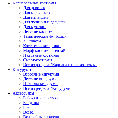
Карнавальные костюмы
Для девочек
Для мальчиков
Для малышей
Для женщин и девушек
Для мужчин
Детские костюмы
Тематические футболки
3D платья
Костюмы-наездники
Морф-костюмы, зентай
Надувные костюмы
Смарт-костюмы
Все из раздела "Карнавальные костюмы"
Кигуруми
Взрослые кигуруми
Детские кигуруми
Пижамы кигуруми
Все из раздела "Кигуруми"
Аксессуары
Бабочки и галстуки
Банданы
Боа
Веера
Волшебные палочки