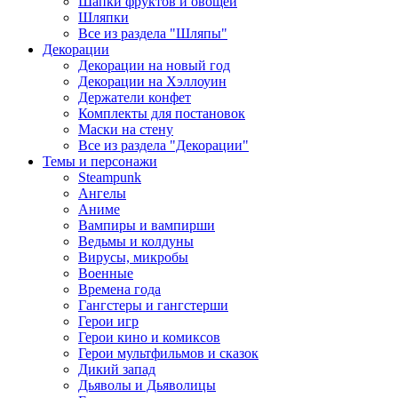
Шапки фруктов и овощей
Шляпки
Все из раздела "Шляпы"
Декорации
Декорации на новый год
Декорации на Хэллоуин
Держатели конфет
Комплекты для постановок
Маски на стену
Все из раздела "Декорации"
Темы и персонажи
Steampunk
Ангелы
Аниме
Вампиры и вампирши
Ведьмы и колдуны
Вирусы, микробы
Военные
Времена года
Гангстеры и гангстерши
Герои игр
Герои кино и комиксов
Герои мультфильмов и сказок
Дикий запад
Дьяволы и Дьяволицы