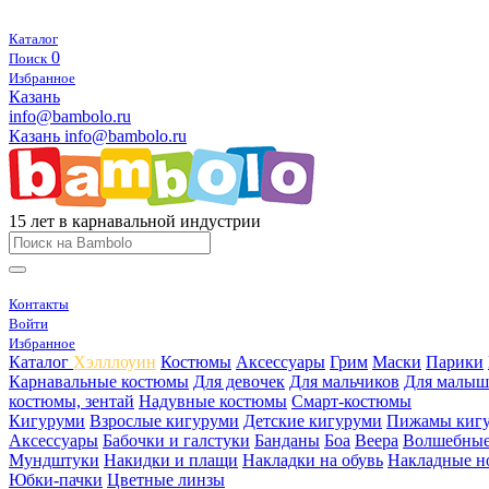
Каталог
0
Поиск
Избранное
Казань
info@bambolo.ru
Казань
info@bambolo.ru
15 лет в карнавальной индустрии
Контакты
Войти
Избранное
Каталог
Хэлллоуин
Костюмы
Аксессуары
Грим
Маски
Парики
Карнавальные костюмы
Для девочек
Для мальчиков
Для малыш
костюмы, зентай
Надувные костюмы
Смарт-костюмы
Кигуруми
Взрослые кигуруми
Детские кигуруми
Пижамы киг
Аксессуары
Бабочки и галстуки
Банданы
Боа
Веера
Волшебные
Мундштуки
Накидки и плащи
Накладки на обувь
Накладные н
Юбки-пачки
Цветные линзы