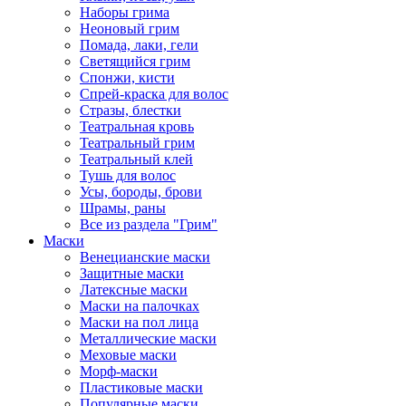
Наборы грима
Неоновый грим
Помада, лаки, гели
Светящийся грим
Спонжи, кисти
Спрей-краска для волос
Стразы, блестки
Театральная кровь
Театральный грим
Театральный клей
Тушь для волос
Усы, бороды, брови
Шрамы, раны
Все из раздела "Грим"
Маски
Венецианские маски
Защитные маски
Латексные маски
Маски на палочках
Маски на пол лица
Металлические маски
Меховые маски
Морф-маски
Пластиковые маски
Популярные маски