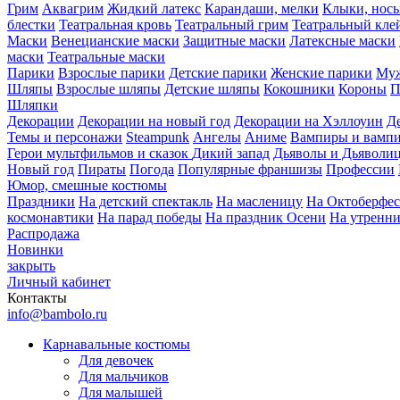
Грим
Аквагрим
Жидкий латекс
Карандаши, мелки
Клыки, нос
блестки
Театральная кровь
Театральный грим
Театральный кле
Маски
Венецианские маски
Защитные маски
Латексные маски
маски
Театральные маски
Парики
Взрослые парики
Детские парики
Женские парики
Муж
Шляпы
Взрослые шляпы
Детские шляпы
Кокошники
Короны
П
Шляпки
Декорации
Декорации на новый год
Декорации на Хэллоуин
Д
Темы и персонажи
Steampunk
Ангелы
Аниме
Вампиры и вамп
Герои мультфильмов и сказок
Дикий запад
Дьяволы и Дьяволи
Новый год
Пираты
Погода
Популярные франшизы
Профессии
Юмор, смешные костюмы
Праздники
На детский спектакль
На масленицу
На Октоберфес
космонавтики
На парад победы
На праздник Осени
На утренн
Распродажа
Новинки
закрыть
Личный кабинет
Контакты
info@bambolo.ru
Карнавальные костюмы
Для девочек
Для мальчиков
Для малышей