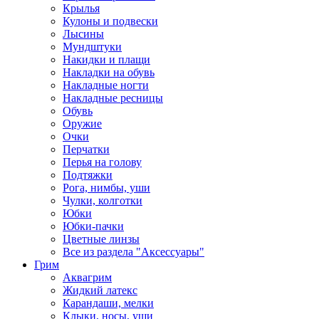
Крылья
Кулоны и подвески
Лысины
Мундштуки
Накидки и плащи
Накладки на обувь
Накладные ногти
Накладные ресницы
Обувь
Оружие
Очки
Перчатки
Перья на голову
Подтяжки
Рога, нимбы, уши
Чулки, колготки
Юбки
Юбки-пачки
Цветные линзы
Все из раздела "Аксессуары"
Грим
Аквагрим
Жидкий латекс
Карандаши, мелки
Клыки, носы, уши