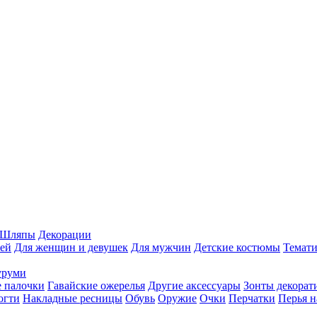
Шляпы
Декорации
ей
Для женщин и девушек
Для мужчин
Детские костюмы
Темати
уруми
 палочки
Гавайские ожерелья
Другие аксессуары
Зонты декорат
огти
Накладные ресницы
Обувь
Оружие
Очки
Перчатки
Перья н