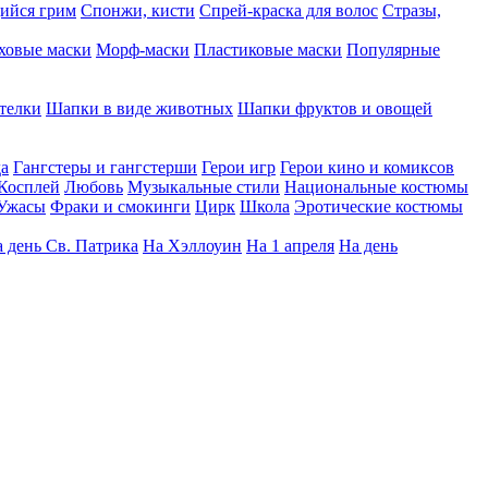
ийся грим
Спонжи, кисти
Спрей-краска для волос
Стразы,
ховые маски
Морф-маски
Пластиковые маски
Популярные
телки
Шапки в виде животных
Шапки фруктов и овощей
да
Гангстеры и гангстерши
Герои игр
Герои кино и комиксов
Косплей
Любовь
Музыкальные стили
Национальные костюмы
Ужасы
Фраки и смокинги
Цирк
Школа
Эротические костюмы
 день Св. Патрика
На Хэллоуин
На 1 апреля
На день