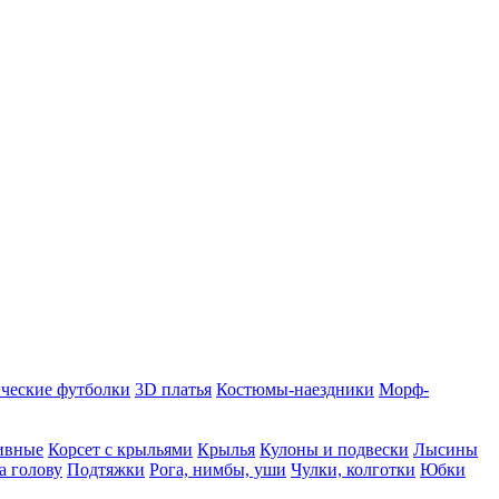
ческие футболки
3D платья
Костюмы-наездники
Морф-
ивные
Корсет с крыльями
Крылья
Кулоны и подвески
Лысины
а голову
Подтяжки
Рога, нимбы, уши
Чулки, колготки
Юбки