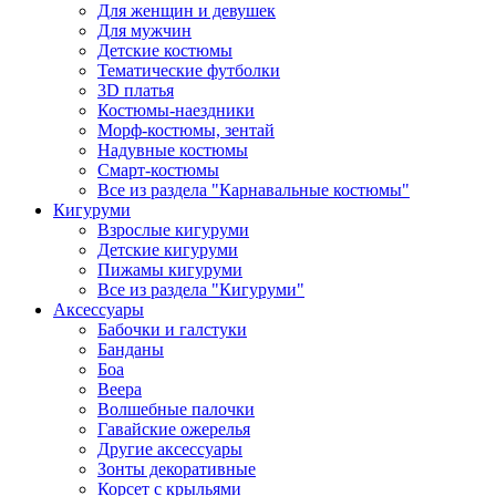
Для женщин и девушек
Для мужчин
Детские костюмы
Тематические футболки
3D платья
Костюмы-наездники
Морф-костюмы, зентай
Надувные костюмы
Смарт-костюмы
Все из раздела "Карнавальные костюмы"
Кигуруми
Взрослые кигуруми
Детские кигуруми
Пижамы кигуруми
Все из раздела "Кигуруми"
Аксессуары
Бабочки и галстуки
Банданы
Боа
Веера
Волшебные палочки
Гавайские ожерелья
Другие аксессуары
Зонты декоративные
Корсет с крыльями