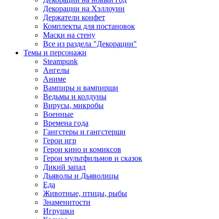
Декорации на Хэллоуин
Держатели конфет
Комплекты для постановок
Маски на стену
Все из раздела "Декорации"
Темы и персонажи
Steampunk
Ангелы
Аниме
Вампиры и вампирши
Ведьмы и колдуны
Вирусы, микробы
Военные
Времена года
Гангстеры и гангстерши
Герои игр
Герои кино и комиксов
Герои мультфильмов и сказок
Дикий запад
Дьяволы и Дьяволицы
Еда
Животные, птицы, рыбы
Знаменитости
Игрушки