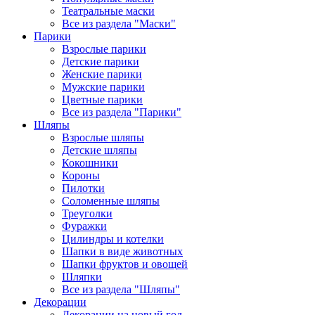
Театральные маски
Все из раздела "Маски"
Парики
Взрослые парики
Детские парики
Женские парики
Мужские парики
Цветные парики
Все из раздела "Парики"
Шляпы
Взрослые шляпы
Детские шляпы
Кокошники
Короны
Пилотки
Соломенные шляпы
Треуголки
Фуражки
Цилиндры и котелки
Шапки в виде животных
Шапки фруктов и овощей
Шляпки
Все из раздела "Шляпы"
Декорации
Декорации на новый год