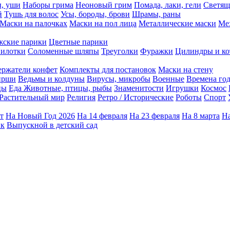
ы, уши
Наборы грима
Неоновый грим
Помада, лаки, гели
Светящ
й
Тушь для волос
Усы, бороды, брови
Шрамы, раны
Маски на палочках
Маски на пол лица
Металлические маски
Ме
ские парики
Цветные парики
илотки
Соломенные шляпы
Треуголки
Фуражки
Цилиндры и ко
ержатели конфет
Комплекты для постановок
Маски на стену
ирши
Ведьмы и колдуны
Вирусы, микробы
Военные
Времена го
цы
Еда
Животные, птицы, рыбы
Знаменитости
Игрушки
Космос
Растительный мир
Религия
Ретро / Исторические
Роботы
Спорт
т
На Новый Год 2026
На 14 февраля
На 23 февраля
На 8 марта
На
ик
Выпускной в детский сад