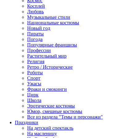
Космос
Косплей
Любовь
Музыкальные стили
Национальные костюмы
Новый год
Пираты
Погода
Популярные франшизы
Профессии
Растительный мир
Религия
Ретро / Исторические
Роботы
Спорт
Ужасы
Фраки и смокинги
Цирк
Школа
Эротические костюмы
Юмор, смешные костюмы
Все из раздела "Темы и персонажи"
Праздники
На детский спектакль
На масленицу