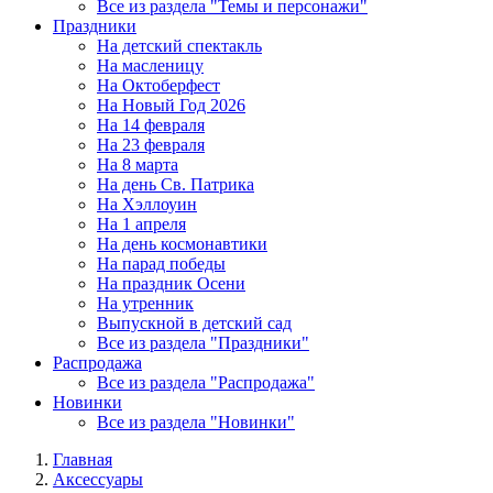
Все из раздела "Темы и персонажи"
Праздники
На детский спектакль
На масленицу
На Октоберфест
На Новый Год 2026
На 14 февраля
На 23 февраля
На 8 марта
На день Св. Патрика
На Хэллоуин
На 1 апреля
На день космонавтики
На парад победы
На праздник Осени
На утренник
Выпускной в детский сад
Все из раздела "Праздники"
Распродажа
Все из раздела "Распродажа"
Новинки
Все из раздела "Новинки"
Главная
Аксессуары