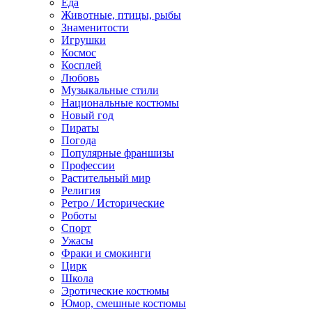
Еда
Животные, птицы, рыбы
Знаменитости
Игрушки
Космос
Косплей
Любовь
Музыкальные стили
Национальные костюмы
Новый год
Пираты
Погода
Популярные франшизы
Профессии
Растительный мир
Религия
Ретро / Исторические
Роботы
Спорт
Ужасы
Фраки и смокинги
Цирк
Школа
Эротические костюмы
Юмор, смешные костюмы