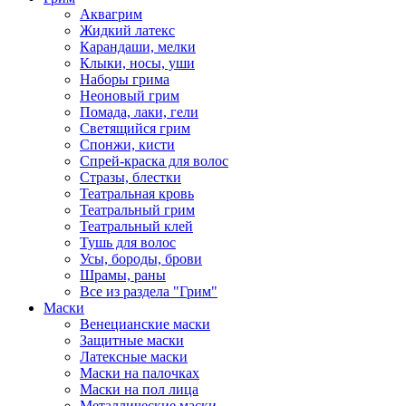
Аквагрим
Жидкий латекс
Карандаши, мелки
Клыки, носы, уши
Наборы грима
Неоновый грим
Помада, лаки, гели
Светящийся грим
Спонжи, кисти
Спрей-краска для волос
Стразы, блестки
Театральная кровь
Театральный грим
Театральный клей
Тушь для волос
Усы, бороды, брови
Шрамы, раны
Все из раздела "Грим"
Маски
Венецианские маски
Защитные маски
Латексные маски
Маски на палочках
Маски на пол лица
Металлические маски