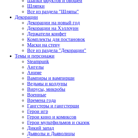
Шапки фруктов и овощей
Шляпки
Все из раздела "Шляпы"
Декорации
Декорации на новый год
Декорации на Хэллоуин
Держатели конфет
Комплекты для постановок
Маски на стену
Все из раздела "Декорации"
Темы и персонажи
Steampunk
Ангелы
Аниме
Вампиры и вампирши
Ведьмы и колдуны
Вирусы, микробы
Военные
Времена года
Гангстеры и гангстерши
Герои игр
Герои кино и комиксов
Герои мультфильмов и сказок
Дикий запад
Дьяволы и Дьяволицы