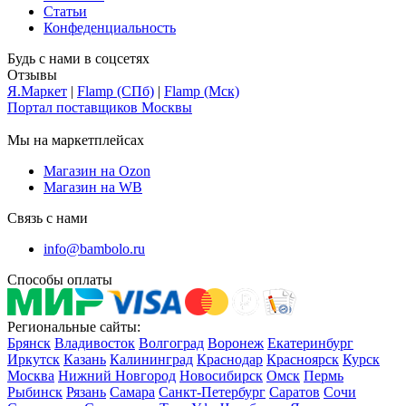
Статьи
Конфеденциальность
Будь с нами в соцсетях
Отзывы
Я.Маркет
|
Flamp (СПб)
|
Flamp (Мск)
Портал поставщиков Москвы
Мы на маркетплейсах
Магазин на Ozon
Магазин на WB
Связь с нами
info@bambolo.ru
Способы оплаты
Региональные сайты:
Брянск
Владивосток
Волгоград
Воронеж
Екатеринбург
Иркутск
Казань
Калининград
Краснодар
Красноярск
Курск
Москва
Нижний Новгород
Новосибирск
Омск
Пермь
Рыбинск
Рязань
Самара
Санкт-Петербург
Саратов
Сочи