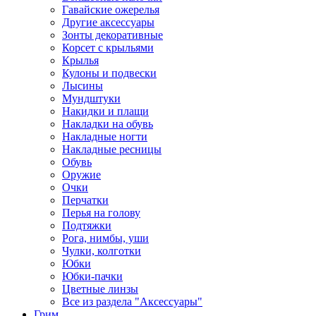
Гавайские ожерелья
Другие аксессуары
Зонты декоративные
Корсет с крыльями
Крылья
Кулоны и подвески
Лысины
Мундштуки
Накидки и плащи
Накладки на обувь
Накладные ногти
Накладные ресницы
Обувь
Оружие
Очки
Перчатки
Перья на голову
Подтяжки
Рога, нимбы, уши
Чулки, колготки
Юбки
Юбки-пачки
Цветные линзы
Все из раздела "Аксессуары"
Грим