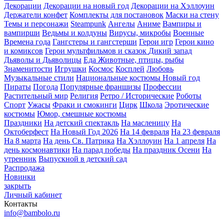
Декорации
Декорации на новый год
Декорации на Хэллоуин
Держатели конфет
Комплекты для постановок
Маски на стену
Темы и персонажи
Steampunk
Ангелы
Аниме
Вампиры и
вампирши
Ведьмы и колдуны
Вирусы, микробы
Военные
Времена года
Гангстеры и гангстерши
Герои игр
Герои кино
и комиксов
Герои мультфильмов и сказок
Дикий запад
Дьяволы и Дьяволицы
Еда
Животные, птицы, рыбы
Знаменитости
Игрушки
Космос
Косплей
Любовь
Музыкальные стили
Национальные костюмы
Новый год
Пираты
Погода
Популярные франшизы
Профессии
Растительный мир
Религия
Ретро / Исторические
Роботы
Спорт
Ужасы
Фраки и смокинги
Цирк
Школа
Эротические
костюмы
Юмор, смешные костюмы
Праздники
На детский спектакль
На масленицу
На
Октоберфест
На Новый Год 2026
На 14 февраля
На 23 февраля
На 8 марта
На день Св. Патрика
На Хэллоуин
На 1 апреля
На
день космонавтики
На парад победы
На праздник Осени
На
утренник
Выпускной в детский сад
Распродажа
Новинки
закрыть
Личный кабинет
Контакты
info@bambolo.ru