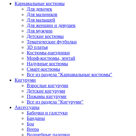
Карнавальные костюмы
Для девочек
Для мальчиков
Для малышей
Для женщин и девушек
Для мужчин
Детские костюмы
Тематические футболки
3D платья
Костюмы-наездники
Морф-костюмы, зентай
Надувные костюмы
Смарт-костюмы
Все из раздела "Карнавальные костюмы"
Кигуруми
Взрослые кигуруми
Детские кигуруми
Пижамы кигуруми
Все из раздела "Кигуруми"
Аксессуары
Бабочки и галстуки
Банданы
Боа
Веера
Волшебные палочки