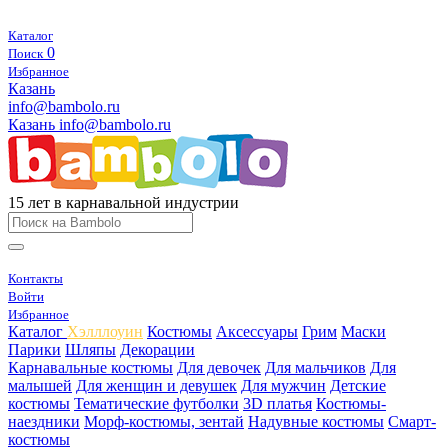
Каталог
0
Поиск
Избранное
Казань
info@bambolo.ru
Казань
info@bambolo.ru
15 лет в карнавальной индустрии
Контакты
Войти
Избранное
Каталог
Хэлллоуин
Костюмы
Аксессуары
Грим
Маски
Парики
Шляпы
Декорации
Карнавальные костюмы
Для девочек
Для мальчиков
Для
малышей
Для женщин и девушек
Для мужчин
Детские
костюмы
Тематические футболки
3D платья
Костюмы-
наездники
Морф-костюмы, зентай
Надувные костюмы
Смарт-
костюмы