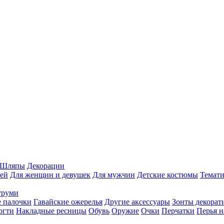
Шляпы
Декорации
ей
Для женщин и девушек
Для мужчин
Детские костюмы
Темати
уруми
 палочки
Гавайские ожерелья
Другие аксессуары
Зонты декорат
огти
Накладные ресницы
Обувь
Оружие
Очки
Перчатки
Перья н