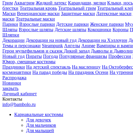
Грим
Аквагрим
Жидкий латекс
Карандаши, мелки
Клыки, нос
блестки
Театральная кровь
Театральный грим
Театральный кле
Маски
Венецианские маски
Защитные маски
Латексные маски
маски
Театральные маски
Парики
Взрослые парики
Детские парики
Женские парики
Муж
Шляпы
Взрослые шляпы
Детские шляпы
Кокошники
Короны
П
Шляпки
Декорации
Декорации на новый год
Декорации на Хэллоуин
Д
Темы и персонажи
Steampunk
Ангелы
Аниме
Вампиры и вамп
Герои мультфильмов и сказок
Дикий запад
Дьяволы и Дьяволи
Новый год
Пираты
Погода
Популярные франшизы
Профессии
Юмор, смешные костюмы
Праздники
На детский спектакль
На масленицу
На Октоберфес
космонавтики
На парад победы
На праздник Осени
На утренн
Распродажа
Новинки
закрыть
Личный кабинет
Контакты
info@bambolo.ru
Карнавальные костюмы
Для девочек
Для мальчиков
Для малышей