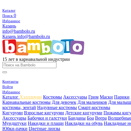
Каталог
0
Поиск
Избранное
Казань
info@bambolo.ru
Казань
info@bambolo.ru
15 лет в карнавальной индустрии
Контакты
Войти
Избранное
Каталог
Хэлллоуин
Костюмы
Аксессуары
Грим
Маски
Парики
Карнавальные костюмы
Для девочек
Для мальчиков
Для малыш
костюмы, зентай
Надувные костюмы
Смарт-костюмы
Кигуруми
Взрослые кигуруми
Детские кигуруми
Пижамы киг
Аксессуары
Бабочки и галстуки
Банданы
Боа
Веера
Волшебные
Мундштуки
Накидки и плащи
Накладки на обувь
Накладные н
Юбки-пачки
Цветные линзы