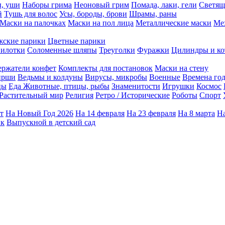
ы, уши
Наборы грима
Неоновый грим
Помада, лаки, гели
Светящ
й
Тушь для волос
Усы, бороды, брови
Шрамы, раны
Маски на палочках
Маски на пол лица
Металлические маски
Ме
ские парики
Цветные парики
илотки
Соломенные шляпы
Треуголки
Фуражки
Цилиндры и ко
ержатели конфет
Комплекты для постановок
Маски на стену
ирши
Ведьмы и колдуны
Вирусы, микробы
Военные
Времена го
цы
Еда
Животные, птицы, рыбы
Знаменитости
Игрушки
Космос
Растительный мир
Религия
Ретро / Исторические
Роботы
Спорт
т
На Новый Год 2026
На 14 февраля
На 23 февраля
На 8 марта
На
ик
Выпускной в детский сад