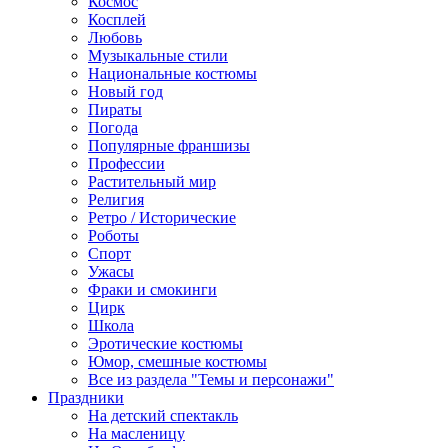
Космос
Косплей
Любовь
Музыкальные стили
Национальные костюмы
Новый год
Пираты
Погода
Популярные франшизы
Профессии
Растительный мир
Религия
Ретро / Исторические
Роботы
Спорт
Ужасы
Фраки и смокинги
Цирк
Школа
Эротические костюмы
Юмор, смешные костюмы
Все из раздела "Темы и персонажи"
Праздники
На детский спектакль
На масленицу