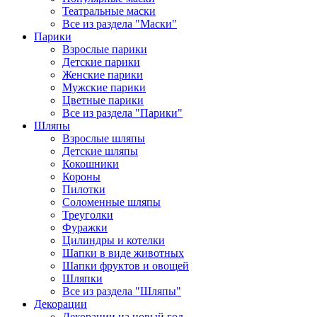
Театральные маски
Все из раздела "Маски"
Парики
Взрослые парики
Детские парики
Женские парики
Мужские парики
Цветные парики
Все из раздела "Парики"
Шляпы
Взрослые шляпы
Детские шляпы
Кокошники
Короны
Пилотки
Соломенные шляпы
Треуголки
Фуражки
Цилиндры и котелки
Шапки в виде животных
Шапки фруктов и овощей
Шляпки
Все из раздела "Шляпы"
Декорации
Декорации на новый год