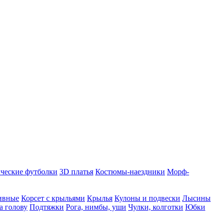
ческие футболки
3D платья
Костюмы-наездники
Морф-
ивные
Корсет с крыльями
Крылья
Кулоны и подвески
Лысины
а голову
Подтяжки
Рога, нимбы, уши
Чулки, колготки
Юбки