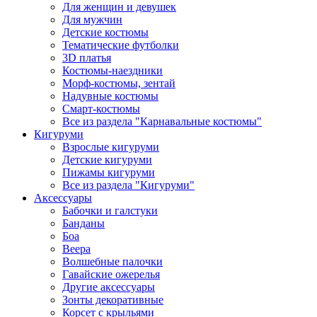
Для женщин и девушек
Для мужчин
Детские костюмы
Тематические футболки
3D платья
Костюмы-наездники
Морф-костюмы, зентай
Надувные костюмы
Смарт-костюмы
Все из раздела "Карнавальные костюмы"
Кигуруми
Взрослые кигуруми
Детские кигуруми
Пижамы кигуруми
Все из раздела "Кигуруми"
Аксессуары
Бабочки и галстуки
Банданы
Боа
Веера
Волшебные палочки
Гавайские ожерелья
Другие аксессуары
Зонты декоративные
Корсет с крыльями