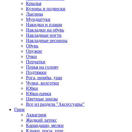
Крылья
Кулоны и подвески
Лысины
Мундштуки
Накидки и плащи
Накладки на обувь
Накладные ногти
Накладные ресницы
Обувь
Оружие
Очки
Перчатки
Перья на голову
Подтяжки
Рога, нимбы, уши
Чулки, колготки
Юбки
Юбки-пачки
Цветные линзы
Все из раздела "Аксессуары"
Грим
Аквагрим
Жидкий латекс
Карандаши, мелки
Клыки, носы, уши