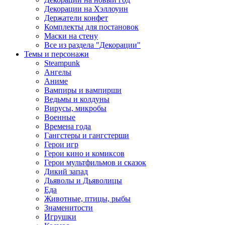
Декорации на Хэллоуин
Держатели конфет
Комплекты для постановок
Маски на стену
Все из раздела "Декорации"
Темы и персонажи
Steampunk
Ангелы
Аниме
Вампиры и вампирши
Ведьмы и колдуны
Вирусы, микробы
Военные
Времена года
Гангстеры и гангстерши
Герои игр
Герои кино и комиксов
Герои мультфильмов и сказок
Дикий запад
Дьяволы и Дьяволицы
Еда
Животные, птицы, рыбы
Знаменитости
Игрушки