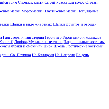
ийся грим
Спонжи, кисти
Спрей-краска для волос
Стразы,
ховые маски
Морф-маски
Пластиковые маски
Популярные
телки
Шапки в виде животных
Шапки фруктов и овощей
да
Гангстеры и гангстерши
Герои игр
Герои кино и комиксов
Косплей
Любовь
Музыкальные стили
Национальные костюмы
Ужасы
Фраки и смокинги
Цирк
Школа
Эротические костюмы
 день Св. Патрика
На Хэллоуин
На 1 апреля
На день