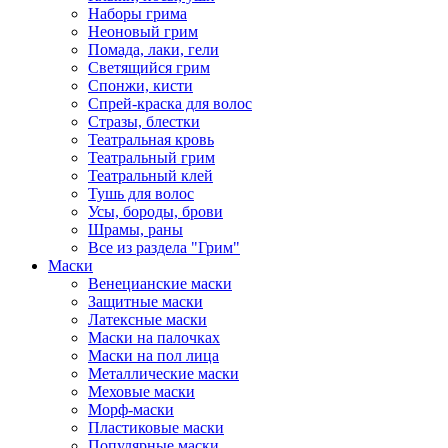
Наборы грима
Неоновый грим
Помада, лаки, гели
Светящийся грим
Спонжи, кисти
Спрей-краска для волос
Стразы, блестки
Театральная кровь
Театральный грим
Театральный клей
Тушь для волос
Усы, бороды, брови
Шрамы, раны
Все из раздела "Грим"
Маски
Венецианские маски
Защитные маски
Латексные маски
Маски на палочках
Маски на пол лица
Металлические маски
Меховые маски
Морф-маски
Пластиковые маски
Популярные маски