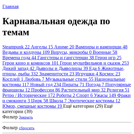
Главная
Карнавальная одежда по
темам
Steampunk
22
Ангелы
15
Аниме
20
Вампиры и вампирши
48
Ведьмы и колдуны
109
Вирусы, микробы
0
Военные
58
Времена года
44
Гангстеры и гангстерши
38
Герои игр
25
Герои кино и комиксов
101
Герои мультфильмов и сказок
253
Дикий запад
42
Дьяволы и Дьяволицы
39
Еда
6
Животные,
птицы, рыбы
332
Знаменитости
23
Игрушки
4
Космос
23
Косплей
1
Любовь
7
Музыкальные стили
55
Национальные
костюмы
117
Новый год
234
Пираты
71
Погода
7
Популярные
франшизы
12
Профессии
86
Растительный мир
32
Религия
51
Ретро / Исторические
172
Роботы
2
Спорт
6
Ужасы
149
Фраки
и смокинги
3
Цирк
58
Школа
7
Эротические костюмы
12
Юмор, смешные костюмы
19
Ещё категории (29)
Ещё
категории (39)
Фильтр
Закрыть
Фильтр
сбросить