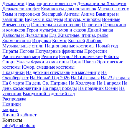
Декорации
Декорации на новый год
Декорации на Хэллоуин
Держатели конфет
Комплекты для постановок
Маски на стену
Темы и персонажи
Steampunk
Ангелы
Аниме
Вампиры и
вампирши
Ведьмы и колдуны
Вирусы, микробы
Военные
Времена года
Гангстеры и гангстерши
Герои игр
Герои кино
и комиксов
Герои мультфильмов и сказок
Дикий запад
Дьяволы и Дьяволицы
Еда
Животные, птицы, рыбы
Знаменитости
Игрушки
Космос
Косплей
Любовь
Музыкальные стили
Национальные костюмы
Новый год
Пираты
Погода
Популярные франшизы
Профессии
Растительный мир
Религия
Ретро / Исторические
Роботы
Спорт
Ужасы
Фраки и смокинги
Цирк
Школа
Эротические
костюмы
Юмор, смешные костюмы
Праздники
На детский спектакль
На масленицу
На
Октоберфест
На Новый Год 2026
На 14 февраля
На 23 февраля
На 8 марта
На день Св. Патрика
На Хэллоуин
На 1 апреля
На
день космонавтики
На парад победы
На праздник Осени
На
утренник
Выпускной в детский сад
Распродажа
Новинки
закрыть
Личный кабинет
Контакты
info@bambolo.ru