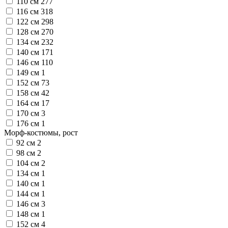
110 см
277
116 см
318
122 см
298
128 см
270
134 см
232
140 см
171
146 см
110
149 см
1
152 см
73
158 см
42
164 см
17
170 см
3
176 см
1
Морф-костюмы, рост
92 см
2
98 см
2
104 см
2
134 см
1
140 см
1
144 см
1
146 см
3
148 см
1
152 см
4