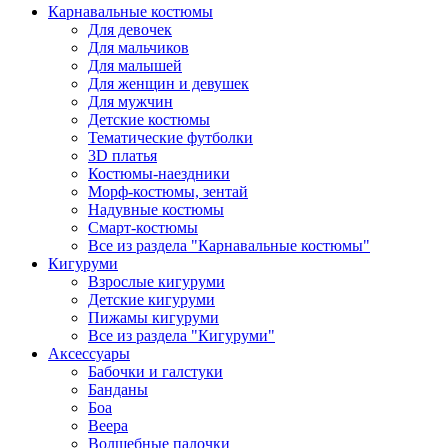
Карнавальные костюмы
Для девочек
Для мальчиков
Для малышей
Для женщин и девушек
Для мужчин
Детские костюмы
Тематические футболки
3D платья
Костюмы-наездники
Морф-костюмы, зентай
Надувные костюмы
Смарт-костюмы
Все из раздела "Карнавальные костюмы"
Кигуруми
Взрослые кигуруми
Детские кигуруми
Пижамы кигуруми
Все из раздела "Кигуруми"
Аксессуары
Бабочки и галстуки
Банданы
Боа
Веера
Волшебные палочки