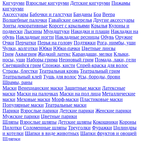
Кигуруми
Взрослые кигуруми
Детские кигуруми
Пижамы
кигуруми
Аксессуары
Бабочки и галстуки
Банданы
Боа
Веера
Волшебные палочки
Гавайские ожерелья
Другие аксессуары
Зонты декоративные
Корсет с крыльями
Крылья
Кулоны и
подвески
Лысины
Мундштуки
Накидки и плащи
Накладки на
обувь
Накладные ногти
Накладные ресницы
Обувь
Оружие
Очки
Перчатки
Перья на голову
Подтяжки
Рога, нимбы, уши
Чулки, колготки
Юбки
Юбки-пачки
Цветные линзы
Грим
Аквагрим
Жидкий латекс
Карандаши, мелки
Клыки,
носы, уши
Наборы грима
Неоновый грим
Помада, лаки, гели
Светящийся грим
Спонжи, кисти
Спрей-краска для волос
Стразы, блестки
Театральная кровь
Театральный грим
Театральный клей
Тушь для волос
Усы, бороды, брови
Шрамы, раны
Маски
Венецианские маски
Защитные маски
Латексные
маски
Маски на палочках
Маски на пол лица
Металлические
маски
Меховые маски
Морф-маски
Пластиковые маски
Популярные маски
Театральные маски
Парики
Взрослые парики
Детские парики
Женские парики
Мужские парики
Цветные парики
Шляпы
Взрослые шляпы
Детские шляпы
Кокошники
Короны
Пилотки
Соломенные шляпы
Треуголки
Фуражки
Цилиндры
и котелки
Шапки в виде животных
Шапки фруктов и овощей
Шляпки