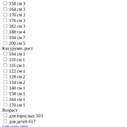
158 см
3
164 см
3
170 см
3
176 см
3
182 см
3
188 см
4
194 см
7
200 см
5
Кигуруми, рост
104 см
1
110 см
1
116 см
1
122 см
1
128 см
2
134 см
2
140 см
1
158 см
1
164 см
1
170 см
1
Возраст
для взрослых
503
для детей
617
показать ещё