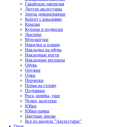
Гавайские ожерелья
Другие аксессуары
Зонты декоративные
Корсет с крыльями
Крылья
Кулоны и подвески
Лысины
Мундштуки
Накидки и плащи
Накладки на обувь
Накладные ногти
Накладные ресницы
Обувь
Оружие
Очки
Перчатки
Перья на голову
Подтяжки
Рога, нимбы, уши
Чулки, колготки
Юбки
Юбки-пачки
Цветные линзы
Все из раздела "Аксессуары"
Грим