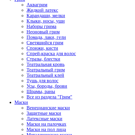
Аквагрим
Жидкий латекс
Карандаши, мелки
Клыки, носы, уши
Наборы грима
Неоновый грим
Помада, лаки, гели
Светящийся грим
Спонжи, кисти
Спрей-краска для волос
Стразы, блестки
Театральная кровь
Театральный грим
Театральный клей
Тушь для волос
Усы, бороды, брови
Шрамы, раны
Все из раздела "Грим"
Маски
Венецианские маски
Защитные маски
Латексные маски
Маски на палочках
Маски на пол лица
Металлические маски