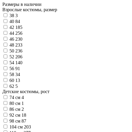
Размеры в наличии
Взрослые костюмы, размер
38
3
40
84
42
185
44
256
46
230
48
233
50
236
52
206
54
140
56
91
58
34
60
13
62
5
Детские костюмы, рост
74 см
4
80 см
1
86 см
2
92 см
18
98 см
87
104 см
203