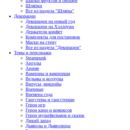
Шапки фруктов и овощей
Шляпки
Все из раздела "Шляпы"
Декорации
Декорации на новый год
Декорации на Хэллоуин
Держатели конфет
Комплекты для постановок
Маски на стену
Все из раздела "Декорации"
Темы и персонажи
Steampunk
Ангелы
Аниме
Вампиры и вампирши
Ведьмы и колдуны
Вирусы, микробы
Военные
Времена года
Гангстеры и гангстерши
Герои игр
Герои кино и комиксов
Герои мультфильмов и сказок
Дикий запад
Дьяволы и Дьяволицы