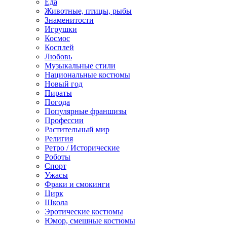
Еда
Животные, птицы, рыбы
Знаменитости
Игрушки
Космос
Косплей
Любовь
Музыкальные стили
Национальные костюмы
Новый год
Пираты
Погода
Популярные франшизы
Профессии
Растительный мир
Религия
Ретро / Исторические
Роботы
Спорт
Ужасы
Фраки и смокинги
Цирк
Школа
Эротические костюмы
Юмор, смешные костюмы