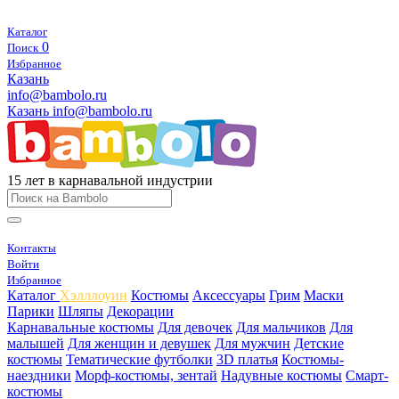
Каталог
0
Поиск
Избранное
Казань
info@bambolo.ru
Казань
info@bambolo.ru
15 лет в карнавальной индустрии
Контакты
Войти
Избранное
Каталог
Хэлллоуин
Костюмы
Аксессуары
Грим
Маски
Парики
Шляпы
Декорации
Карнавальные костюмы
Для девочек
Для мальчиков
Для
малышей
Для женщин и девушек
Для мужчин
Детские
костюмы
Тематические футболки
3D платья
Костюмы-
наездники
Морф-костюмы, зентай
Надувные костюмы
Смарт-
костюмы