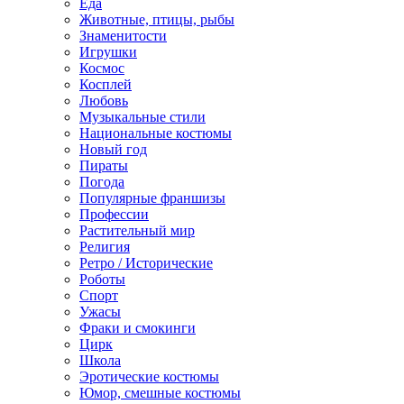
Еда
Животные, птицы, рыбы
Знаменитости
Игрушки
Космос
Косплей
Любовь
Музыкальные стили
Национальные костюмы
Новый год
Пираты
Погода
Популярные франшизы
Профессии
Растительный мир
Религия
Ретро / Исторические
Роботы
Спорт
Ужасы
Фраки и смокинги
Цирк
Школа
Эротические костюмы
Юмор, смешные костюмы