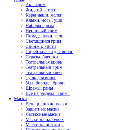
Аквагрим
Жидкий латекс
Карандаши, мелки
Клыки, носы, уши
Наборы грима
Неоновый грим
Помада, лаки, гели
Светящийся грим
Спонжи, кисти
Спрей-краска для волос
Стразы, блестки
Театральная кровь
Театральный грим
Театральный клей
Тушь для волос
Усы, бороды, брови
Шрамы, раны
Все из раздела "Грим"
Маски
Венецианские маски
Защитные маски
Латексные маски
Маски на палочках
Маски на пол лица
Металлические маски