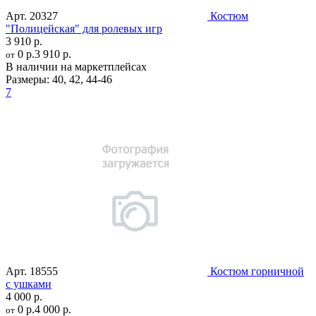
Арт.
20327
Костюм
"Полицейская" для ролевых игр
3 910 р.
0 р.
3 910 р.
от
В наличии на маркетплейсах
Размеры:
40
,
42
,
44-46
7
Арт.
18555
Костюм горничной
с ушками
4 000 р.
0 р.
4 000 р.
от