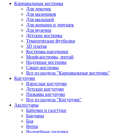
Карнавальные костюмы
Для девочек
Для мальчиков
Для малышей
Для женщин и девушек
Для мужчин
Детские костюмы
Тематические футболки
3D платья
Костюмы-наездники
Морф-костюмы, зентай
Надувные костюмы
Смарт-костюмы
Все из раздела "Карнавальные костюмы"
Кигуруми
Взрослые кигуруми
Детские кигуруми
Пижамы кигуруми
Все из раздела "Кигуруми"
Аксессуары
Бабочки и галстуки
Банданы
Боа
Веера
Волшебные палочки