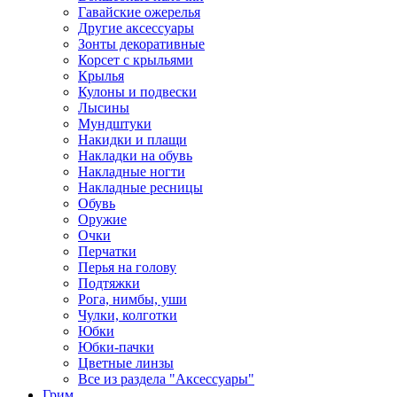
Гавайские ожерелья
Другие аксессуары
Зонты декоративные
Корсет с крыльями
Крылья
Кулоны и подвески
Лысины
Мундштуки
Накидки и плащи
Накладки на обувь
Накладные ногти
Накладные ресницы
Обувь
Оружие
Очки
Перчатки
Перья на голову
Подтяжки
Рога, нимбы, уши
Чулки, колготки
Юбки
Юбки-пачки
Цветные линзы
Все из раздела "Аксессуары"
Грим