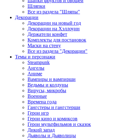
Шапки фруктов и овощей
Шляпки
Все из раздела "Шляпы"
Декорации
Декорации на новый год
Декорации на Хэллоуин
Держатели конфет
Комплекты для постановок
Маски на стену
Все из раздела "Декорации"
Темы и персонажи
Steampunk
Ангелы
Аниме
Вампиры и вампирши
Ведьмы и колдуны
Вирусы, микробы
Военные
Времена года
Гангстеры и гангстерши
Герои игр
Герои кино и комиксов
Герои мультфильмов и сказок
Дикий запад
Дьяволы и Дьяволицы