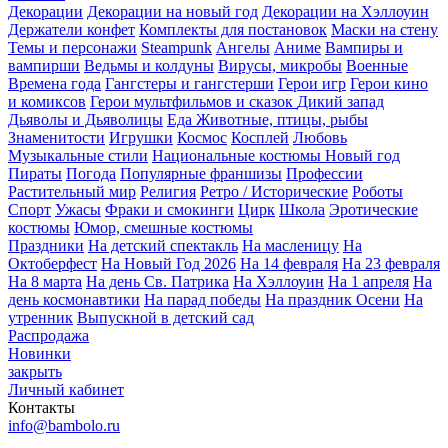
Декорации
Декорации на новый год
Декорации на Хэллоуин
Держатели конфет
Комплекты для постановок
Маски на стену
Темы и персонажи
Steampunk
Ангелы
Аниме
Вампиры и
вампирши
Ведьмы и колдуны
Вирусы, микробы
Военные
Времена года
Гангстеры и гангстерши
Герои игр
Герои кино
и комиксов
Герои мультфильмов и сказок
Дикий запад
Дьяволы и Дьяволицы
Еда
Животные, птицы, рыбы
Знаменитости
Игрушки
Космос
Косплей
Любовь
Музыкальные стили
Национальные костюмы
Новый год
Пираты
Погода
Популярные франшизы
Профессии
Растительный мир
Религия
Ретро / Исторические
Роботы
Спорт
Ужасы
Фраки и смокинги
Цирк
Школа
Эротические
костюмы
Юмор, смешные костюмы
Праздники
На детский спектакль
На масленицу
На
Октоберфест
На Новый Год 2026
На 14 февраля
На 23 февраля
На 8 марта
На день Св. Патрика
На Хэллоуин
На 1 апреля
На
день космонавтики
На парад победы
На праздник Осени
На
утренник
Выпускной в детский сад
Распродажа
Новинки
закрыть
Личный кабинет
Контакты
info@bambolo.ru