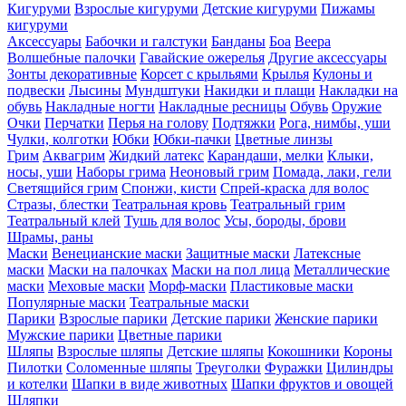
Кигуруми
Взрослые кигуруми
Детские кигуруми
Пижамы
кигуруми
Аксессуары
Бабочки и галстуки
Банданы
Боа
Веера
Волшебные палочки
Гавайские ожерелья
Другие аксессуары
Зонты декоративные
Корсет с крыльями
Крылья
Кулоны и
подвески
Лысины
Мундштуки
Накидки и плащи
Накладки на
обувь
Накладные ногти
Накладные ресницы
Обувь
Оружие
Очки
Перчатки
Перья на голову
Подтяжки
Рога, нимбы, уши
Чулки, колготки
Юбки
Юбки-пачки
Цветные линзы
Грим
Аквагрим
Жидкий латекс
Карандаши, мелки
Клыки,
носы, уши
Наборы грима
Неоновый грим
Помада, лаки, гели
Светящийся грим
Спонжи, кисти
Спрей-краска для волос
Стразы, блестки
Театральная кровь
Театральный грим
Театральный клей
Тушь для волос
Усы, бороды, брови
Шрамы, раны
Маски
Венецианские маски
Защитные маски
Латексные
маски
Маски на палочках
Маски на пол лица
Металлические
маски
Меховые маски
Морф-маски
Пластиковые маски
Популярные маски
Театральные маски
Парики
Взрослые парики
Детские парики
Женские парики
Мужские парики
Цветные парики
Шляпы
Взрослые шляпы
Детские шляпы
Кокошники
Короны
Пилотки
Соломенные шляпы
Треуголки
Фуражки
Цилиндры
и котелки
Шапки в виде животных
Шапки фруктов и овощей
Шляпки