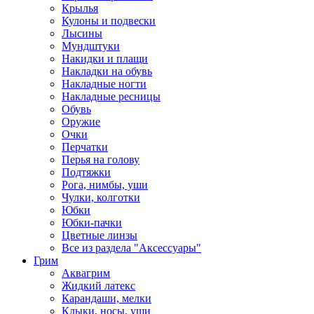
Крылья
Кулоны и подвески
Лысины
Мундштуки
Накидки и плащи
Накладки на обувь
Накладные ногти
Накладные ресницы
Обувь
Оружие
Очки
Перчатки
Перья на голову
Подтяжки
Рога, нимбы, уши
Чулки, колготки
Юбки
Юбки-пачки
Цветные линзы
Все из раздела "Аксессуары"
Грим
Аквагрим
Жидкий латекс
Карандаши, мелки
Клыки, носы, уши