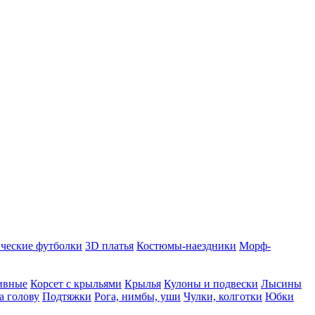
ческие футболки
3D платья
Костюмы-наездники
Морф-
ивные
Корсет с крыльями
Крылья
Кулоны и подвески
Лысины
а голову
Подтяжки
Рога, нимбы, уши
Чулки, колготки
Юбки