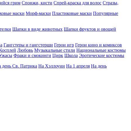
ийся грим
Спонжи, кисти
Спрей-краска для волос
Стразы,
ховые маски
Морф-маски
Пластиковые маски
Популярные
телки
Шапки в виде животных
Шапки фруктов и овощей
да
Гангстеры и гангстерши
Герои игр
Герои кино и комиксов
Косплей
Любовь
Музыкальные стили
Национальные костюмы
Ужасы
Фраки и смокинги
Цирк
Школа
Эротические костюмы
 день Св. Патрика
На Хэллоуин
На 1 апреля
На день