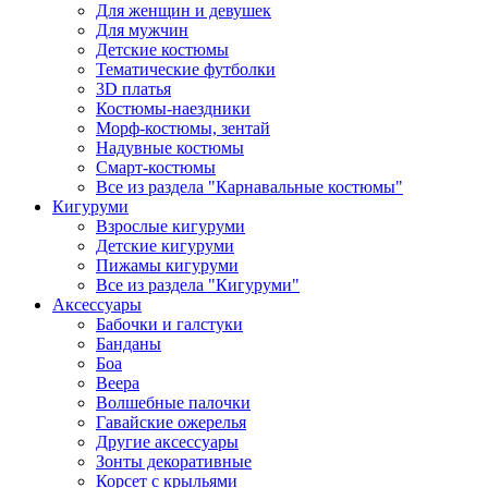
Для женщин и девушек
Для мужчин
Детские костюмы
Тематические футболки
3D платья
Костюмы-наездники
Морф-костюмы, зентай
Надувные костюмы
Смарт-костюмы
Все из раздела "Карнавальные костюмы"
Кигуруми
Взрослые кигуруми
Детские кигуруми
Пижамы кигуруми
Все из раздела "Кигуруми"
Аксессуары
Бабочки и галстуки
Банданы
Боа
Веера
Волшебные палочки
Гавайские ожерелья
Другие аксессуары
Зонты декоративные
Корсет с крыльями