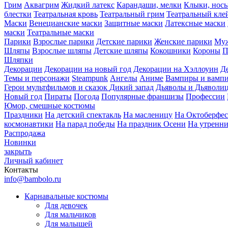
Грим
Аквагрим
Жидкий латекс
Карандаши, мелки
Клыки, нос
блестки
Театральная кровь
Театральный грим
Театральный кле
Маски
Венецианские маски
Защитные маски
Латексные маски
маски
Театральные маски
Парики
Взрослые парики
Детские парики
Женские парики
Муж
Шляпы
Взрослые шляпы
Детские шляпы
Кокошники
Короны
П
Шляпки
Декорации
Декорации на новый год
Декорации на Хэллоуин
Д
Темы и персонажи
Steampunk
Ангелы
Аниме
Вампиры и вамп
Герои мультфильмов и сказок
Дикий запад
Дьяволы и Дьяволи
Новый год
Пираты
Погода
Популярные франшизы
Профессии
Юмор, смешные костюмы
Праздники
На детский спектакль
На масленицу
На Октоберфес
космонавтики
На парад победы
На праздник Осени
На утренн
Распродажа
Новинки
закрыть
Личный кабинет
Контакты
info@bambolo.ru
Карнавальные костюмы
Для девочек
Для мальчиков
Для малышей