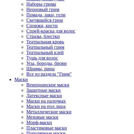
Наборы грима
Неоновый грим
Помада, лаки, гели
Светящийся грим
Спонжи, кисти
Спрей-краска для волос
Стразы, блестки
Театральная кровь
Театральный грим
Театральный клей
Тушь для волос
Усы, бороды, брови
Шрамы, раны
Все из раздела "Грим"
Маски
Венецианские маски
Защитные маски
Латексные маски
Маски на палочках
Маски на пол лица
Металлические маски
Меховые маски
Морф-маски
Пластиковые маски
Популярные маски