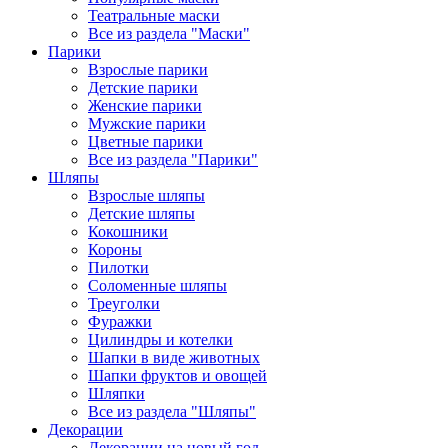
Театральные маски
Все из раздела "Маски"
Парики
Взрослые парики
Детские парики
Женские парики
Мужские парики
Цветные парики
Все из раздела "Парики"
Шляпы
Взрослые шляпы
Детские шляпы
Кокошники
Короны
Пилотки
Соломенные шляпы
Треуголки
Фуражки
Цилиндры и котелки
Шапки в виде животных
Шапки фруктов и овощей
Шляпки
Все из раздела "Шляпы"
Декорации
Декорации на новый год