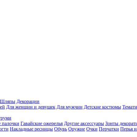
Шляпы
Декорации
ей
Для женщин и девушек
Для мужчин
Детские костюмы
Темати
уруми
 палочки
Гавайские ожерелья
Другие аксессуары
Зонты декорат
огти
Накладные ресницы
Обувь
Оружие
Очки
Перчатки
Перья н