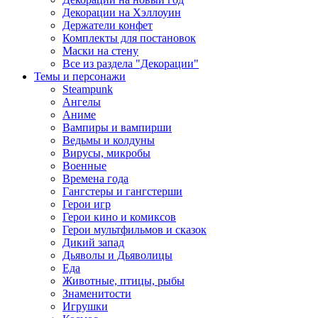
Декорации на Хэллоуин
Держатели конфет
Комплекты для постановок
Маски на стену
Все из раздела "Декорации"
Темы и персонажи
Steampunk
Ангелы
Аниме
Вампиры и вампирши
Ведьмы и колдуны
Вирусы, микробы
Военные
Времена года
Гангстеры и гангстерши
Герои игр
Герои кино и комиксов
Герои мультфильмов и сказок
Дикий запад
Дьяволы и Дьяволицы
Еда
Животные, птицы, рыбы
Знаменитости
Игрушки