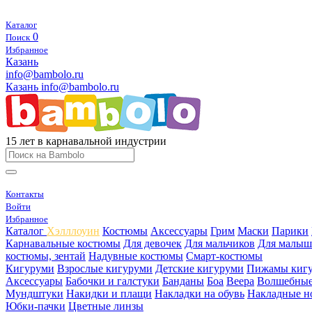
Каталог
0
Поиск
Избранное
Казань
info@bambolo.ru
Казань
info@bambolo.ru
15 лет в карнавальной индустрии
Контакты
Войти
Избранное
Каталог
Хэлллоуин
Костюмы
Аксессуары
Грим
Маски
Парики
Карнавальные костюмы
Для девочек
Для мальчиков
Для малыш
костюмы, зентай
Надувные костюмы
Смарт-костюмы
Кигуруми
Взрослые кигуруми
Детские кигуруми
Пижамы киг
Аксессуары
Бабочки и галстуки
Банданы
Боа
Веера
Волшебные
Мундштуки
Накидки и плащи
Накладки на обувь
Накладные н
Юбки-пачки
Цветные линзы