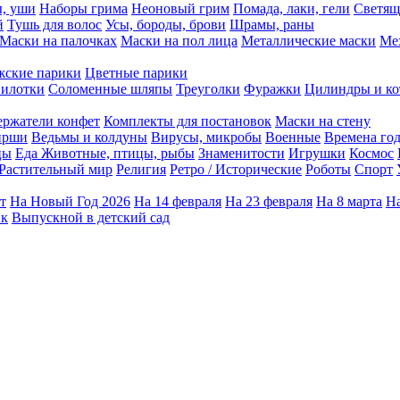
ы, уши
Наборы грима
Неоновый грим
Помада, лаки, гели
Светящ
й
Тушь для волос
Усы, бороды, брови
Шрамы, раны
Маски на палочках
Маски на пол лица
Металлические маски
Ме
ские парики
Цветные парики
илотки
Соломенные шляпы
Треуголки
Фуражки
Цилиндры и ко
ержатели конфет
Комплекты для постановок
Маски на стену
ирши
Ведьмы и колдуны
Вирусы, микробы
Военные
Времена го
цы
Еда
Животные, птицы, рыбы
Знаменитости
Игрушки
Космос
Растительный мир
Религия
Ретро / Исторические
Роботы
Спорт
т
На Новый Год 2026
На 14 февраля
На 23 февраля
На 8 марта
На
ик
Выпускной в детский сад