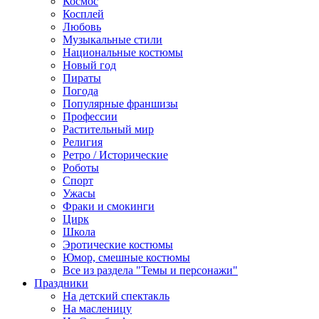
Космос
Косплей
Любовь
Музыкальные стили
Национальные костюмы
Новый год
Пираты
Погода
Популярные франшизы
Профессии
Растительный мир
Религия
Ретро / Исторические
Роботы
Спорт
Ужасы
Фраки и смокинги
Цирк
Школа
Эротические костюмы
Юмор, смешные костюмы
Все из раздела "Темы и персонажи"
Праздники
На детский спектакль
На масленицу