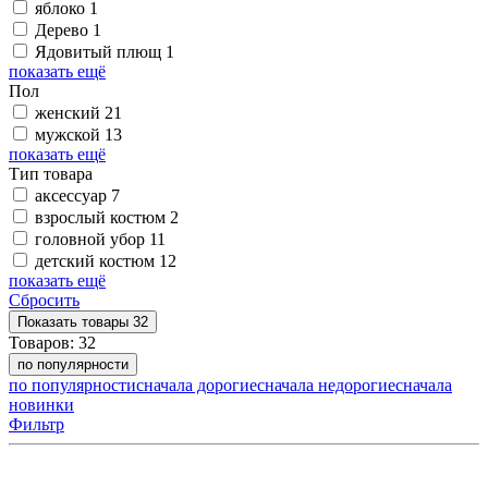
яблоко
1
Дерево
1
Ядовитый плющ
1
показать ещё
Пол
женский
21
мужской
13
показать ещё
Тип товара
аксессуар
7
взрослый костюм
2
головной убор
11
детский костюм
12
показать ещё
Сбросить
Показать
товары
32
Товаров:
32
по популярности
по популярности
сначала дорогие
сначала недорогие
сначала
новинки
Фильтр