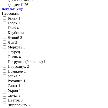
для детей
26
показать ещё
Персонаж
Банан
1
Горох
2
Гриб
4
Клубника
1
Леший
2
Лук
3
Морковь
1
Огурец
1
Осень
4
Петрушка (Растение)
1
Подсолнух
2
Помидор
1
репка
2
Ромашка
1
Салат
1
Укроп
1
фрукт
3
Цветок
3
Чипполино
3