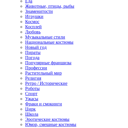
Еда
Животные, птицы, рыбы
Знаменитости
Игрушки
Космос
Косплей
Любовь
Музыкальные стили
Национальные костюмы
Новый год
Пираты
Погода
Популярные франшизы
Профессии
Растительный мир
Религия
Ретро / Исторические
Роботы
Спорт
Ужасы
Фраки и смокинги
Цирк
Школа
Эротические костюмы
Юмор, смешные костюмы