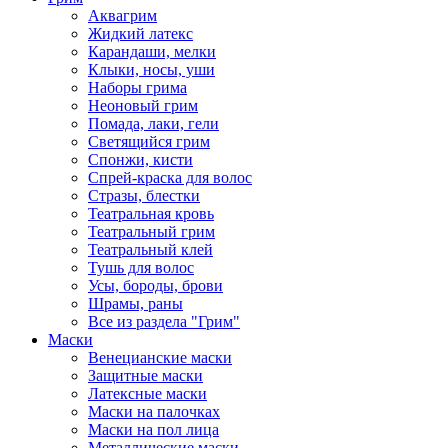
Аквагрим
Жидкий латекс
Карандаши, мелки
Клыки, носы, уши
Наборы грима
Неоновый грим
Помада, лаки, гели
Светящийся грим
Спонжи, кисти
Спрей-краска для волос
Стразы, блестки
Театральная кровь
Театральный грим
Театральный клей
Тушь для волос
Усы, бороды, брови
Шрамы, раны
Все из раздела "Грим"
Маски
Венецианские маски
Защитные маски
Латексные маски
Маски на палочках
Маски на пол лица
Металлические маски