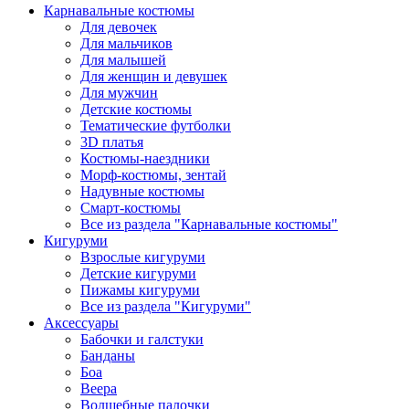
Карнавальные костюмы
Для девочек
Для мальчиков
Для малышей
Для женщин и девушек
Для мужчин
Детские костюмы
Тематические футболки
3D платья
Костюмы-наездники
Морф-костюмы, зентай
Надувные костюмы
Смарт-костюмы
Все из раздела "Карнавальные костюмы"
Кигуруми
Взрослые кигуруми
Детские кигуруми
Пижамы кигуруми
Все из раздела "Кигуруми"
Аксессуары
Бабочки и галстуки
Банданы
Боа
Веера
Волшебные палочки