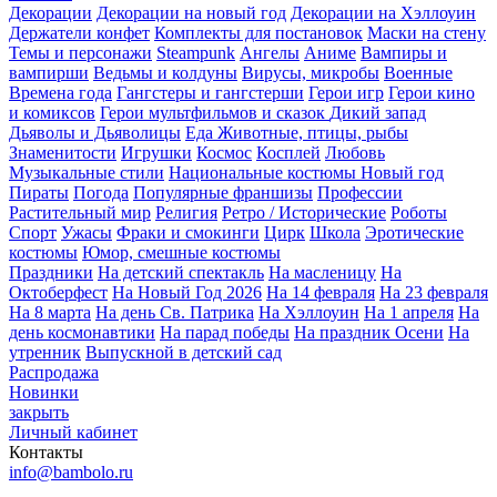
Декорации
Декорации на новый год
Декорации на Хэллоуин
Держатели конфет
Комплекты для постановок
Маски на стену
Темы и персонажи
Steampunk
Ангелы
Аниме
Вампиры и
вампирши
Ведьмы и колдуны
Вирусы, микробы
Военные
Времена года
Гангстеры и гангстерши
Герои игр
Герои кино
и комиксов
Герои мультфильмов и сказок
Дикий запад
Дьяволы и Дьяволицы
Еда
Животные, птицы, рыбы
Знаменитости
Игрушки
Космос
Косплей
Любовь
Музыкальные стили
Национальные костюмы
Новый год
Пираты
Погода
Популярные франшизы
Профессии
Растительный мир
Религия
Ретро / Исторические
Роботы
Спорт
Ужасы
Фраки и смокинги
Цирк
Школа
Эротические
костюмы
Юмор, смешные костюмы
Праздники
На детский спектакль
На масленицу
На
Октоберфест
На Новый Год 2026
На 14 февраля
На 23 февраля
На 8 марта
На день Св. Патрика
На Хэллоуин
На 1 апреля
На
день космонавтики
На парад победы
На праздник Осени
На
утренник
Выпускной в детский сад
Распродажа
Новинки
закрыть
Личный кабинет
Контакты
info@bambolo.ru