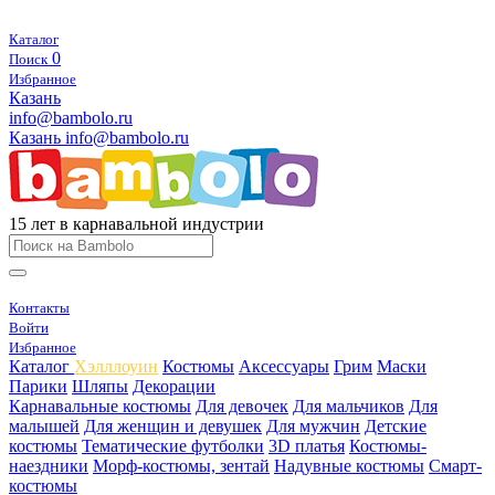
Каталог
0
Поиск
Избранное
Казань
info@bambolo.ru
Казань
info@bambolo.ru
15 лет в карнавальной индустрии
Контакты
Войти
Избранное
Каталог
Хэлллоуин
Костюмы
Аксессуары
Грим
Маски
Парики
Шляпы
Декорации
Карнавальные костюмы
Для девочек
Для мальчиков
Для
малышей
Для женщин и девушек
Для мужчин
Детские
костюмы
Тематические футболки
3D платья
Костюмы-
наездники
Морф-костюмы, зентай
Надувные костюмы
Смарт-
костюмы