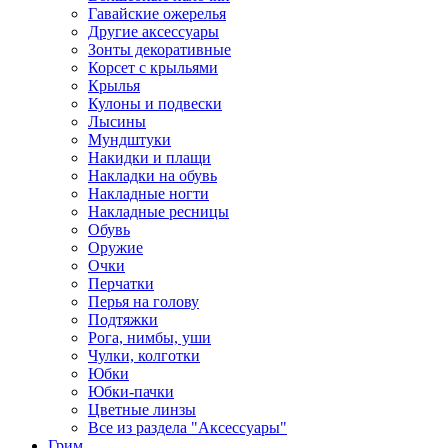
Гавайские ожерелья
Другие аксессуары
Зонты декоративные
Корсет с крыльями
Крылья
Кулоны и подвески
Лысины
Мундштуки
Накидки и плащи
Накладки на обувь
Накладные ногти
Накладные ресницы
Обувь
Оружие
Очки
Перчатки
Перья на голову
Подтяжки
Рога, нимбы, уши
Чулки, колготки
Юбки
Юбки-пачки
Цветные линзы
Все из раздела "Аксессуары"
Грим