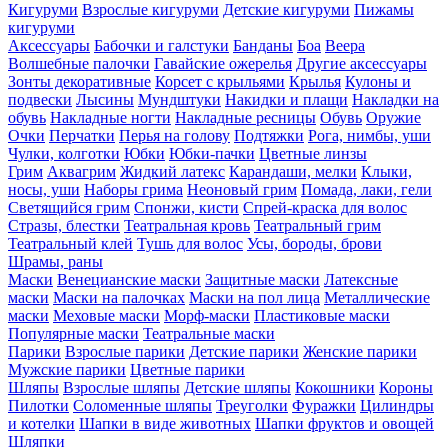
Кигуруми
Взрослые кигуруми
Детские кигуруми
Пижамы
кигуруми
Аксессуары
Бабочки и галстуки
Банданы
Боа
Веера
Волшебные палочки
Гавайские ожерелья
Другие аксессуары
Зонты декоративные
Корсет с крыльями
Крылья
Кулоны и
подвески
Лысины
Мундштуки
Накидки и плащи
Накладки на
обувь
Накладные ногти
Накладные ресницы
Обувь
Оружие
Очки
Перчатки
Перья на голову
Подтяжки
Рога, нимбы, уши
Чулки, колготки
Юбки
Юбки-пачки
Цветные линзы
Грим
Аквагрим
Жидкий латекс
Карандаши, мелки
Клыки,
носы, уши
Наборы грима
Неоновый грим
Помада, лаки, гели
Светящийся грим
Спонжи, кисти
Спрей-краска для волос
Стразы, блестки
Театральная кровь
Театральный грим
Театральный клей
Тушь для волос
Усы, бороды, брови
Шрамы, раны
Маски
Венецианские маски
Защитные маски
Латексные
маски
Маски на палочках
Маски на пол лица
Металлические
маски
Меховые маски
Морф-маски
Пластиковые маски
Популярные маски
Театральные маски
Парики
Взрослые парики
Детские парики
Женские парики
Мужские парики
Цветные парики
Шляпы
Взрослые шляпы
Детские шляпы
Кокошники
Короны
Пилотки
Соломенные шляпы
Треуголки
Фуражки
Цилиндры
и котелки
Шапки в виде животных
Шапки фруктов и овощей
Шляпки