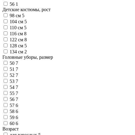
56
1
Детские костюмы, рост
98 см
5
104 см
5
110 см
5
116 см
8
122 см
8
128 см
5
134 см
2
Головные уборы, размер
50
7
51
7
52
7
53
7
54
7
55
7
56
7
57
6
58
6
59
6
60
6
Возраст
для взрослых
5