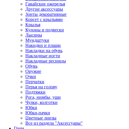
Гавайские ожерелья
Другие аксессуары
Зонты декоративные
Корсет с крыльями
Крылья
Кулоны и подвески
Лысины
Мундштуки
Накидки и плащи
Накладки на обувь
Накладные ногти
Накладные ресницы
Обувь
Оружие
Очки
Перчатки
Перья на голову
Подтяжки
Рога, нимбы, уши
Чулки, колготки
Юбки
Юбки-пачки
Цветные линзы
Все из раздела "Аксессуары"
Грим