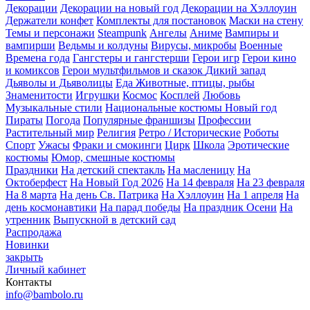
Декорации
Декорации на новый год
Декорации на Хэллоуин
Держатели конфет
Комплекты для постановок
Маски на стену
Темы и персонажи
Steampunk
Ангелы
Аниме
Вампиры и
вампирши
Ведьмы и колдуны
Вирусы, микробы
Военные
Времена года
Гангстеры и гангстерши
Герои игр
Герои кино
и комиксов
Герои мультфильмов и сказок
Дикий запад
Дьяволы и Дьяволицы
Еда
Животные, птицы, рыбы
Знаменитости
Игрушки
Космос
Косплей
Любовь
Музыкальные стили
Национальные костюмы
Новый год
Пираты
Погода
Популярные франшизы
Профессии
Растительный мир
Религия
Ретро / Исторические
Роботы
Спорт
Ужасы
Фраки и смокинги
Цирк
Школа
Эротические
костюмы
Юмор, смешные костюмы
Праздники
На детский спектакль
На масленицу
На
Октоберфест
На Новый Год 2026
На 14 февраля
На 23 февраля
На 8 марта
На день Св. Патрика
На Хэллоуин
На 1 апреля
На
день космонавтики
На парад победы
На праздник Осени
На
утренник
Выпускной в детский сад
Распродажа
Новинки
закрыть
Личный кабинет
Контакты
info@bambolo.ru