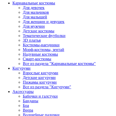
Карнавальные костюмы
Для девочек
Для мальчиков
Для малышей
Для женщин и девушек
Для мужчин
Детские костюмы
Тематические футболки
3D платья
Костюмы-наездники
Морф-костюмы, зентай
Надувные костюмы
Смарт-костюмы
Все из раздела "Карнавальные костюмы"
Кигуруми
Взрослые кигуруми
Детские кигуруми
Пижамы кигуруми
Все из раздела "Кигуруми"
Аксессуары
Бабочки и галстуки
Банданы
Боа
Веера
Волшебные палочки