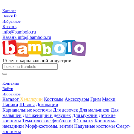
Каталог
0
Поиск
Избранное
Казань
info@bambolo.ru
Казань
info@bambolo.ru
15 лет в карнавальной индустрии
Контакты
Войти
Избранное
Каталог
Хэлллоуин
Костюмы
Аксессуары
Грим
Маски
Парики
Шляпы
Декорации
Карнавальные костюмы
Для девочек
Для мальчиков
Для
малышей
Для женщин и девушек
Для мужчин
Детские
костюмы
Тематические футболки
3D платья
Костюмы-
наездники
Морф-костюмы, зентай
Надувные костюмы
Смарт-
костюмы