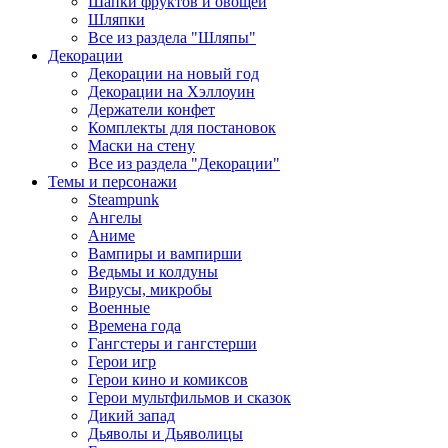
Шапки фруктов и овощей
Шляпки
Все из раздела "Шляпы"
Декорации
Декорации на новый год
Декорации на Хэллоуин
Держатели конфет
Комплекты для постановок
Маски на стену
Все из раздела "Декорации"
Темы и персонажи
Steampunk
Ангелы
Аниме
Вампиры и вампирши
Ведьмы и колдуны
Вирусы, микробы
Военные
Времена года
Гангстеры и гангстерши
Герои игр
Герои кино и комиксов
Герои мультфильмов и сказок
Дикий запад
Дьяволы и Дьяволицы