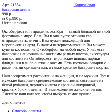
Арт.
21554
Коричневая
баварская шляпа
990 р.
0 р.
990 р.
от
Нет в наличии
Октоберфест или праздник октября — самый большой пивной
фестиваль в мире. Если Вы планируете отлично его
отпраздновать, значит, Вам нужен подходящий для
мероприятия наряд. В нашем интернет-магазине Вы можете
купить костюмы на Октоберфест на любой вкус. У нас есть
баварские национальные костюмы разных цветов, аксессуары
для костюма на Октоберфест: тирольские шляпы, парики
блондинки или брюнетки с косами. Есть костюмы баварки с
различными орнаментами, а также красные баварские шорты.
Наш ассортимент рассчитан и на женщин, и на мужчин. Тут и
мужские баварские средневековые костюмы, состоящие из
белой рубашки, черного жилета с красной шнуровкой,
красных брюк и шляпы. И великолепные женские платья.
Листайте наш каталог, чтобы выбрать самое лучшее.
Для клиентов
Способы оплаты