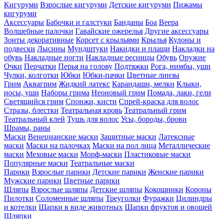
Кигуруми
Взрослые кигуруми
Детские кигуруми
Пижамы
кигуруми
Аксессуары
Бабочки и галстуки
Банданы
Боа
Веера
Волшебные палочки
Гавайские ожерелья
Другие аксессуары
Зонты декоративные
Корсет с крыльями
Крылья
Кулоны и
подвески
Лысины
Мундштуки
Накидки и плащи
Накладки на
обувь
Накладные ногти
Накладные ресницы
Обувь
Оружие
Очки
Перчатки
Перья на голову
Подтяжки
Рога, нимбы, уши
Чулки, колготки
Юбки
Юбки-пачки
Цветные линзы
Грим
Аквагрим
Жидкий латекс
Карандаши, мелки
Клыки,
носы, уши
Наборы грима
Неоновый грим
Помада, лаки, гели
Светящийся грим
Спонжи, кисти
Спрей-краска для волос
Стразы, блестки
Театральная кровь
Театральный грим
Театральный клей
Тушь для волос
Усы, бороды, брови
Шрамы, раны
Маски
Венецианские маски
Защитные маски
Латексные
маски
Маски на палочках
Маски на пол лица
Металлические
маски
Меховые маски
Морф-маски
Пластиковые маски
Популярные маски
Театральные маски
Парики
Взрослые парики
Детские парики
Женские парики
Мужские парики
Цветные парики
Шляпы
Взрослые шляпы
Детские шляпы
Кокошники
Короны
Пилотки
Соломенные шляпы
Треуголки
Фуражки
Цилиндры
и котелки
Шапки в виде животных
Шапки фруктов и овощей
Шляпки