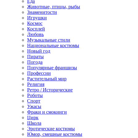
Еда
Животные, птицы, рыбы
Знаменитости
Игрушки
Космос
Косплей
Любовь
Музыкальные стили
Национальные костюмы
Новый год
Пираты
Погода
Популярные франшизы
Профессии
Растительный мир
Религия
Ретро / Исторические
Роботы
Спорт
Ужасы
Фраки и смокинги
Цирк
Школа
Эротические костюмы
Юмор, смешные костюмы