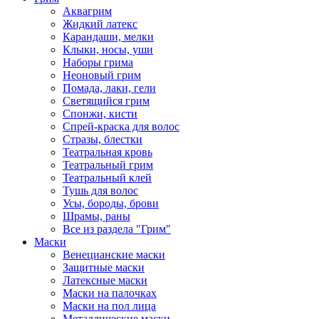
Аквагрим
Жидкий латекс
Карандаши, мелки
Клыки, носы, уши
Наборы грима
Неоновый грим
Помада, лаки, гели
Светящийся грим
Спонжи, кисти
Спрей-краска для волос
Стразы, блестки
Театральная кровь
Театральный грим
Театральный клей
Тушь для волос
Усы, бороды, брови
Шрамы, раны
Все из раздела "Грим"
Маски
Венецианские маски
Защитные маски
Латексные маски
Маски на палочках
Маски на пол лица
Металлические маски