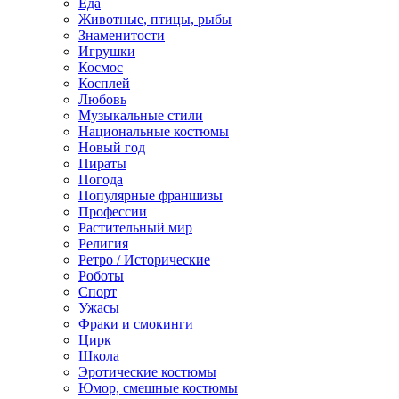
Еда
Животные, птицы, рыбы
Знаменитости
Игрушки
Космос
Косплей
Любовь
Музыкальные стили
Национальные костюмы
Новый год
Пираты
Погода
Популярные франшизы
Профессии
Растительный мир
Религия
Ретро / Исторические
Роботы
Спорт
Ужасы
Фраки и смокинги
Цирк
Школа
Эротические костюмы
Юмор, смешные костюмы