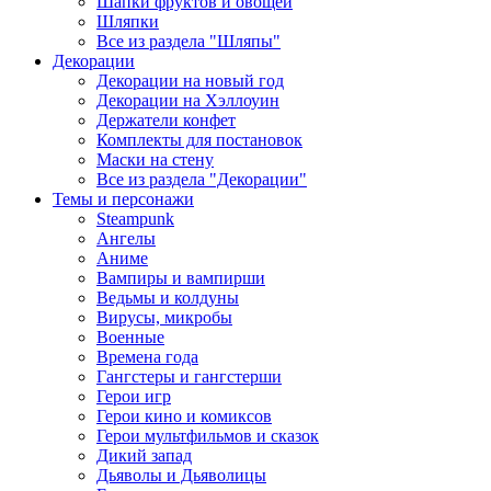
Шапки фруктов и овощей
Шляпки
Все из раздела "Шляпы"
Декорации
Декорации на новый год
Декорации на Хэллоуин
Держатели конфет
Комплекты для постановок
Маски на стену
Все из раздела "Декорации"
Темы и персонажи
Steampunk
Ангелы
Аниме
Вампиры и вампирши
Ведьмы и колдуны
Вирусы, микробы
Военные
Времена года
Гангстеры и гангстерши
Герои игр
Герои кино и комиксов
Герои мультфильмов и сказок
Дикий запад
Дьяволы и Дьяволицы