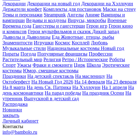
Декорации
Декорации на новый год
Декорации на Хэллоуин
Держатели конфет
Комплекты для постановок
Маски на стену
Темы и персонажи
Steampunk
Ангелы
Аниме
Вампиры и
вампирши
Ведьмы и колдуны
Вирусы, микробы
Военные
Времена года
Гангстеры и гангстерши
Герои игр
Герои кино
и комиксов
Герои мультфильмов и сказок
Дикий запад
Дьяволы и Дьяволицы
Еда
Животные, птицы, рыбы
Знаменитости
Игрушки
Космос
Косплей
Любовь
Музыкальные стили
Национальные костюмы
Новый год
Пираты
Погода
Популярные франшизы
Профессии
Растительный мир
Религия
Ретро / Исторические
Роботы
Спорт
Ужасы
Фраки и смокинги
Цирк
Школа
Эротические
костюмы
Юмор, смешные костюмы
Праздники
На детский спектакль
На масленицу
На
Октоберфест
На Новый Год 2026
На 14 февраля
На 23 февраля
На 8 марта
На день Св. Патрика
На Хэллоуин
На 1 апреля
На
день космонавтики
На парад победы
На праздник Осени
На
утренник
Выпускной в детский сад
Распродажа
Новинки
закрыть
Личный кабинет
Контакты
info@bambolo.ru