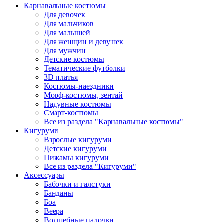
Карнавальные костюмы
Для девочек
Для мальчиков
Для малышей
Для женщин и девушек
Для мужчин
Детские костюмы
Тематические футболки
3D платья
Костюмы-наездники
Морф-костюмы, зентай
Надувные костюмы
Смарт-костюмы
Все из раздела "Карнавальные костюмы"
Кигуруми
Взрослые кигуруми
Детские кигуруми
Пижамы кигуруми
Все из раздела "Кигуруми"
Аксессуары
Бабочки и галстуки
Банданы
Боа
Веера
Волшебные палочки