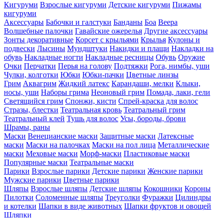
Кигуруми
Взрослые кигуруми
Детские кигуруми
Пижамы
кигуруми
Аксессуары
Бабочки и галстуки
Банданы
Боа
Веера
Волшебные палочки
Гавайские ожерелья
Другие аксессуары
Зонты декоративные
Корсет с крыльями
Крылья
Кулоны и
подвески
Лысины
Мундштуки
Накидки и плащи
Накладки на
обувь
Накладные ногти
Накладные ресницы
Обувь
Оружие
Очки
Перчатки
Перья на голову
Подтяжки
Рога, нимбы, уши
Чулки, колготки
Юбки
Юбки-пачки
Цветные линзы
Грим
Аквагрим
Жидкий латекс
Карандаши, мелки
Клыки,
носы, уши
Наборы грима
Неоновый грим
Помада, лаки, гели
Светящийся грим
Спонжи, кисти
Спрей-краска для волос
Стразы, блестки
Театральная кровь
Театральный грим
Театральный клей
Тушь для волос
Усы, бороды, брови
Шрамы, раны
Маски
Венецианские маски
Защитные маски
Латексные
маски
Маски на палочках
Маски на пол лица
Металлические
маски
Меховые маски
Морф-маски
Пластиковые маски
Популярные маски
Театральные маски
Парики
Взрослые парики
Детские парики
Женские парики
Мужские парики
Цветные парики
Шляпы
Взрослые шляпы
Детские шляпы
Кокошники
Короны
Пилотки
Соломенные шляпы
Треуголки
Фуражки
Цилиндры
и котелки
Шапки в виде животных
Шапки фруктов и овощей
Шляпки