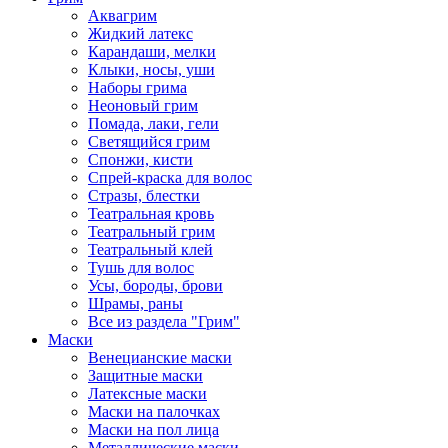
Аквагрим
Жидкий латекс
Карандаши, мелки
Клыки, носы, уши
Наборы грима
Неоновый грим
Помада, лаки, гели
Светящийся грим
Спонжи, кисти
Спрей-краска для волос
Стразы, блестки
Театральная кровь
Театральный грим
Театральный клей
Тушь для волос
Усы, бороды, брови
Шрамы, раны
Все из раздела "Грим"
Маски
Венецианские маски
Защитные маски
Латексные маски
Маски на палочках
Маски на пол лица
Металлические маски