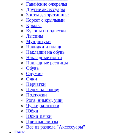
Гавайские ожерелья
Другие аксессуары
Зонты декоративные
Корсет с крыльями
Крылья
Кулоны и подвески
Лысины
Мундштуки
Накидки и плащи
Накладки на обувь
Накладные ногти
Накладные ресницы
Обувь
Оружие
Очки
Перчатки
Перья на голову
Подтяжки
Рога, нимбы, уши
Чулки, колготки
Юбки
Юбки-пачки
Цветные линзы
Все из раздела "Аксессуары"
Грим