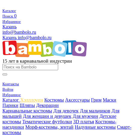
Каталог
0
Поиск
Избранное
Казань
info@bambolo.ru
Казань
info@bambolo.ru
15 лет в карнавальной индустрии
Контакты
Войти
Избранное
Каталог
Хэлллоуин
Костюмы
Аксессуары
Грим
Маски
Парики
Шляпы
Декорации
Карнавальные костюмы
Для девочек
Для мальчиков
Для
малышей
Для женщин и девушек
Для мужчин
Детские
костюмы
Тематические футболки
3D платья
Костюмы-
наездники
Морф-костюмы, зентай
Надувные костюмы
Смарт-
костюмы