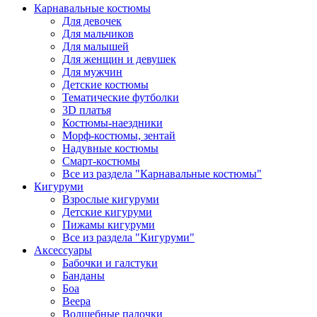
Карнавальные костюмы
Для девочек
Для мальчиков
Для малышей
Для женщин и девушек
Для мужчин
Детские костюмы
Тематические футболки
3D платья
Костюмы-наездники
Морф-костюмы, зентай
Надувные костюмы
Смарт-костюмы
Все из раздела "Карнавальные костюмы"
Кигуруми
Взрослые кигуруми
Детские кигуруми
Пижамы кигуруми
Все из раздела "Кигуруми"
Аксессуары
Бабочки и галстуки
Банданы
Боа
Веера
Волшебные палочки