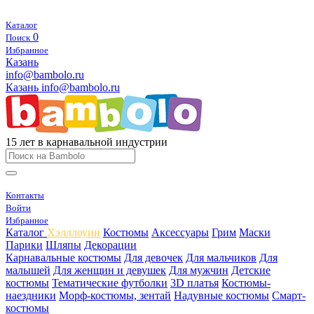
Каталог
0
Поиск
Избранное
Казань
info@bambolo.ru
Казань
info@bambolo.ru
15 лет в карнавальной индустрии
Контакты
Войти
Избранное
Каталог
Хэлллоуин
Костюмы
Аксессуары
Грим
Маски
Парики
Шляпы
Декорации
Карнавальные костюмы
Для девочек
Для мальчиков
Для
малышей
Для женщин и девушек
Для мужчин
Детские
костюмы
Тематические футболки
3D платья
Костюмы-
наездники
Морф-костюмы, зентай
Надувные костюмы
Смарт-
костюмы