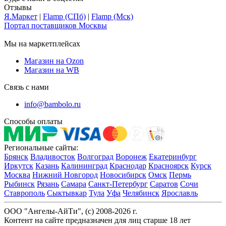
Отзывы
Я.Маркет
|
Flamp (СПб)
|
Flamp (Мск)
Портал поставщиков Москвы
Мы на маркетплейсах
Магазин на Ozon
Магазин на WB
Связь с нами
info@bambolo.ru
Способы оплаты
Региональные сайты:
Брянск
Владивосток
Волгоград
Воронеж
Екатеринбург
Иркутск
Казань
Калининград
Краснодар
Красноярск
Курск
Москва
Нижний Новгород
Новосибирск
Омск
Пермь
Рыбинск
Рязань
Самара
Санкт-Петербург
Саратов
Сочи
Ставрополь
Сыктывкар
Тула
Уфа
Челябинск
Ярославль
ООО "Ангелы-АйТи", (c) 2008-2026 г.
Контент на сайте предназначен для лиц старше 18 лет