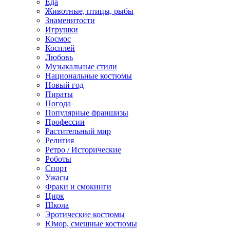
Еда
Животные, птицы, рыбы
Знаменитости
Игрушки
Космос
Косплей
Любовь
Музыкальные стили
Национальные костюмы
Новый год
Пираты
Погода
Популярные франшизы
Профессии
Растительный мир
Религия
Ретро / Исторические
Роботы
Спорт
Ужасы
Фраки и смокинги
Цирк
Школа
Эротические костюмы
Юмор, смешные костюмы