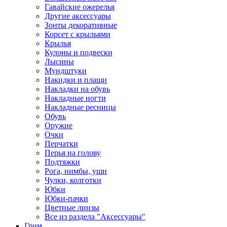
Гавайские ожерелья
Другие аксессуары
Зонты декоративные
Корсет с крыльями
Крылья
Кулоны и подвески
Лысины
Мундштуки
Накидки и плащи
Накладки на обувь
Накладные ногти
Накладные ресницы
Обувь
Оружие
Очки
Перчатки
Перья на голову
Подтяжки
Рога, нимбы, уши
Чулки, колготки
Юбки
Юбки-пачки
Цветные линзы
Все из раздела "Аксессуары"
Грим