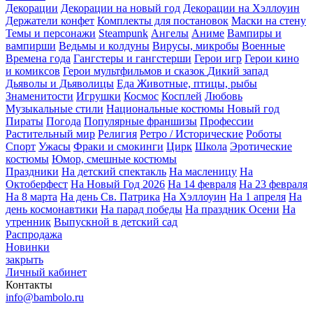
Декорации
Декорации на новый год
Декорации на Хэллоуин
Держатели конфет
Комплекты для постановок
Маски на стену
Темы и персонажи
Steampunk
Ангелы
Аниме
Вампиры и
вампирши
Ведьмы и колдуны
Вирусы, микробы
Военные
Времена года
Гангстеры и гангстерши
Герои игр
Герои кино
и комиксов
Герои мультфильмов и сказок
Дикий запад
Дьяволы и Дьяволицы
Еда
Животные, птицы, рыбы
Знаменитости
Игрушки
Космос
Косплей
Любовь
Музыкальные стили
Национальные костюмы
Новый год
Пираты
Погода
Популярные франшизы
Профессии
Растительный мир
Религия
Ретро / Исторические
Роботы
Спорт
Ужасы
Фраки и смокинги
Цирк
Школа
Эротические
костюмы
Юмор, смешные костюмы
Праздники
На детский спектакль
На масленицу
На
Октоберфест
На Новый Год 2026
На 14 февраля
На 23 февраля
На 8 марта
На день Св. Патрика
На Хэллоуин
На 1 апреля
На
день космонавтики
На парад победы
На праздник Осени
На
утренник
Выпускной в детский сад
Распродажа
Новинки
закрыть
Личный кабинет
Контакты
info@bambolo.ru