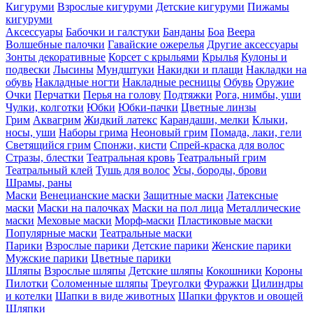
Кигуруми
Взрослые кигуруми
Детские кигуруми
Пижамы
кигуруми
Аксессуары
Бабочки и галстуки
Банданы
Боа
Веера
Волшебные палочки
Гавайские ожерелья
Другие аксессуары
Зонты декоративные
Корсет с крыльями
Крылья
Кулоны и
подвески
Лысины
Мундштуки
Накидки и плащи
Накладки на
обувь
Накладные ногти
Накладные ресницы
Обувь
Оружие
Очки
Перчатки
Перья на голову
Подтяжки
Рога, нимбы, уши
Чулки, колготки
Юбки
Юбки-пачки
Цветные линзы
Грим
Аквагрим
Жидкий латекс
Карандаши, мелки
Клыки,
носы, уши
Наборы грима
Неоновый грим
Помада, лаки, гели
Светящийся грим
Спонжи, кисти
Спрей-краска для волос
Стразы, блестки
Театральная кровь
Театральный грим
Театральный клей
Тушь для волос
Усы, бороды, брови
Шрамы, раны
Маски
Венецианские маски
Защитные маски
Латексные
маски
Маски на палочках
Маски на пол лица
Металлические
маски
Меховые маски
Морф-маски
Пластиковые маски
Популярные маски
Театральные маски
Парики
Взрослые парики
Детские парики
Женские парики
Мужские парики
Цветные парики
Шляпы
Взрослые шляпы
Детские шляпы
Кокошники
Короны
Пилотки
Соломенные шляпы
Треуголки
Фуражки
Цилиндры
и котелки
Шапки в виде животных
Шапки фруктов и овощей
Шляпки