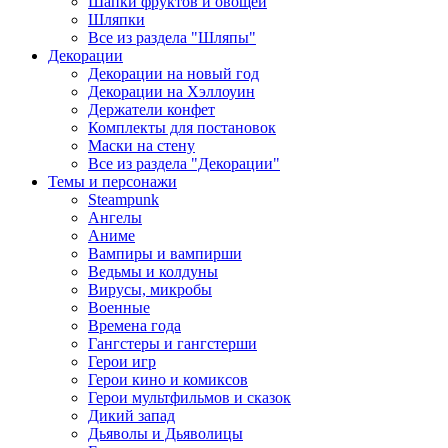
Шапки фруктов и овощей
Шляпки
Все из раздела "Шляпы"
Декорации
Декорации на новый год
Декорации на Хэллоуин
Держатели конфет
Комплекты для постановок
Маски на стену
Все из раздела "Декорации"
Темы и персонажи
Steampunk
Ангелы
Аниме
Вампиры и вампирши
Ведьмы и колдуны
Вирусы, микробы
Военные
Времена года
Гангстеры и гангстерши
Герои игр
Герои кино и комиксов
Герои мультфильмов и сказок
Дикий запад
Дьяволы и Дьяволицы