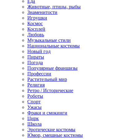
Еда
Животные, птицы, рыбы
Знаменитости
Игрушки
Космос
Косплей
Любовь
Музыкальные стили
Национальные костюмы
Новый год
Пираты
Погода
Популярные франшизы
Профессии
Растительный мир
Религия
Ретро / Исторические
Роботы
Спорт
Ужасы
Фраки и смокинги
Цирк
Школа
Эротические костюмы
Юмор, смешные костюмы