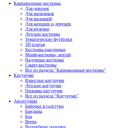
Карнавальные костюмы
Для девочек
Для мальчиков
Для малышей
Для женщин и девушек
Для мужчин
Детские костюмы
Тематические футболки
3D платья
Костюмы-наездники
Морф-костюмы, зентай
Надувные костюмы
Смарт-костюмы
Все из раздела "Карнавальные костюмы"
Кигуруми
Взрослые кигуруми
Детские кигуруми
Пижамы кигуруми
Все из раздела "Кигуруми"
Аксессуары
Бабочки и галстуки
Банданы
Боа
Веера
Волшебные палочки