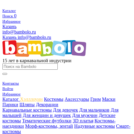
Каталог
0
Поиск
Избранное
Казань
info@bambolo.ru
Казань
info@bambolo.ru
15 лет в карнавальной индустрии
Контакты
Войти
Избранное
Каталог
Хэлллоуин
Костюмы
Аксессуары
Грим
Маски
Парики
Шляпы
Декорации
Карнавальные костюмы
Для девочек
Для мальчиков
Для
малышей
Для женщин и девушек
Для мужчин
Детские
костюмы
Тематические футболки
3D платья
Костюмы-
наездники
Морф-костюмы, зентай
Надувные костюмы
Смарт-
костюмы