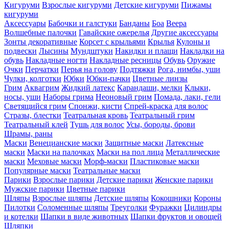
Кигуруми
Взрослые кигуруми
Детские кигуруми
Пижамы
кигуруми
Аксессуары
Бабочки и галстуки
Банданы
Боа
Веера
Волшебные палочки
Гавайские ожерелья
Другие аксессуары
Зонты декоративные
Корсет с крыльями
Крылья
Кулоны и
подвески
Лысины
Мундштуки
Накидки и плащи
Накладки на
обувь
Накладные ногти
Накладные ресницы
Обувь
Оружие
Очки
Перчатки
Перья на голову
Подтяжки
Рога, нимбы, уши
Чулки, колготки
Юбки
Юбки-пачки
Цветные линзы
Грим
Аквагрим
Жидкий латекс
Карандаши, мелки
Клыки,
носы, уши
Наборы грима
Неоновый грим
Помада, лаки, гели
Светящийся грим
Спонжи, кисти
Спрей-краска для волос
Стразы, блестки
Театральная кровь
Театральный грим
Театральный клей
Тушь для волос
Усы, бороды, брови
Шрамы, раны
Маски
Венецианские маски
Защитные маски
Латексные
маски
Маски на палочках
Маски на пол лица
Металлические
маски
Меховые маски
Морф-маски
Пластиковые маски
Популярные маски
Театральные маски
Парики
Взрослые парики
Детские парики
Женские парики
Мужские парики
Цветные парики
Шляпы
Взрослые шляпы
Детские шляпы
Кокошники
Короны
Пилотки
Соломенные шляпы
Треуголки
Фуражки
Цилиндры
и котелки
Шапки в виде животных
Шапки фруктов и овощей
Шляпки