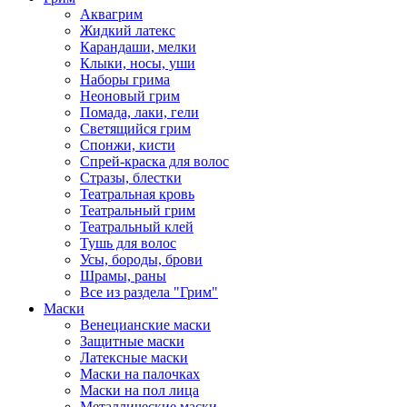
Аквагрим
Жидкий латекс
Карандаши, мелки
Клыки, носы, уши
Наборы грима
Неоновый грим
Помада, лаки, гели
Светящийся грим
Спонжи, кисти
Спрей-краска для волос
Стразы, блестки
Театральная кровь
Театральный грим
Театральный клей
Тушь для волос
Усы, бороды, брови
Шрамы, раны
Все из раздела "Грим"
Маски
Венецианские маски
Защитные маски
Латексные маски
Маски на палочках
Маски на пол лица
Металлические маски