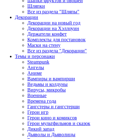
Шапки фруктов и овощей
Шляпки
Все из раздела "Шляпы"
Декорации
Декорации на новый год
Декорации на Хэллоуин
Держатели конфет
Комплекты для постановок
Маски на стену
Все из раздела "Декорации"
Темы и персонажи
Steampunk
Ангелы
Аниме
Вампиры и вампирши
Ведьмы и колдуны
Вирусы, микробы
Военные
Времена года
Гангстеры и гангстерши
Герои игр
Герои кино и комиксов
Герои мультфильмов и сказок
Дикий запад
Дьяволы и Дьяволицы