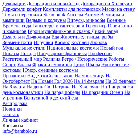
Декорации
Декорации на новый год
Декорации на Хэллоуин
Держатели конфет
Комплекты для постановок
Маски на стену
Темы и персонажи
Steampunk
Ангелы
Аниме
Вампиры и
вампирши
Ведьмы и колдуны
Вирусы, микробы
Военные
Времена года
Гангстеры и гангстерши
Герои игр
Герои кино
и комиксов
Герои мультфильмов и сказок
Дикий запад
Дьяволы и Дьяволицы
Еда
Животные, птицы, рыбы
Знаменитости
Игрушки
Космос
Косплей
Любовь
Музыкальные стили
Национальные костюмы
Новый год
Пираты
Погода
Популярные франшизы
Профессии
Растительный мир
Религия
Ретро / Исторические
Роботы
Спорт
Ужасы
Фраки и смокинги
Цирк
Школа
Эротические
костюмы
Юмор, смешные костюмы
Праздники
На детский спектакль
На масленицу
На
Октоберфест
На Новый Год 2026
На 14 февраля
На 23 февраля
На 8 марта
На день Св. Патрика
На Хэллоуин
На 1 апреля
На
день космонавтики
На парад победы
На праздник Осени
На
утренник
Выпускной в детский сад
Распродажа
Новинки
закрыть
Личный кабинет
Контакты
info@bambolo.ru