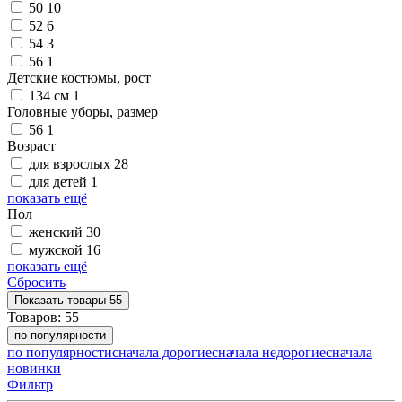
50
10
52
6
54
3
56
1
Детские костюмы, рост
134 см
1
Головные уборы, размер
56
1
Возраст
для взрослых
28
для детей
1
показать ещё
Пол
женский
30
мужской
16
показать ещё
Сбросить
Показать
товары
55
Товаров:
55
по популярности
по популярности
сначала дорогие
сначала недорогие
сначала
новинки
Фильтр