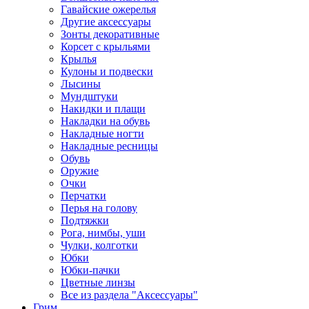
Гавайские ожерелья
Другие аксессуары
Зонты декоративные
Корсет с крыльями
Крылья
Кулоны и подвески
Лысины
Мундштуки
Накидки и плащи
Накладки на обувь
Накладные ногти
Накладные ресницы
Обувь
Оружие
Очки
Перчатки
Перья на голову
Подтяжки
Рога, нимбы, уши
Чулки, колготки
Юбки
Юбки-пачки
Цветные линзы
Все из раздела "Аксессуары"
Грим