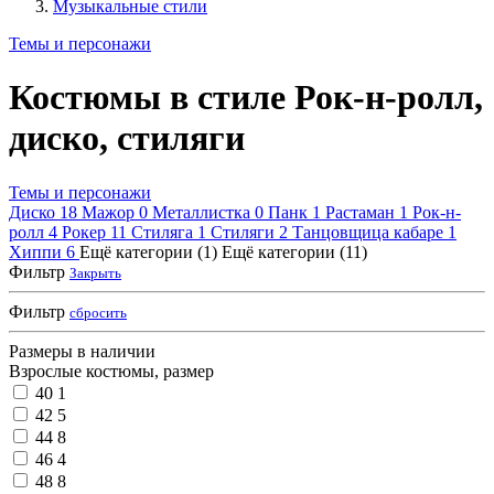
Музыкальные стили
Темы и персонажи
Костюмы в стиле Рок-н-ролл,
диско, стиляги
Темы и персонажи
Диско
18
Мажор
0
Металлистка
0
Панк
1
Растаман
1
Рок-н-
ролл
4
Рокер
11
Стиляга
1
Стиляги
2
Танцовщица кабаре
1
Хиппи
6
Ещё категории (1)
Ещё категории (11)
Фильтр
Закрыть
Фильтр
сбросить
Размеры в наличии
Взрослые костюмы, размер
40
1
42
5
44
8
46
4
48
8