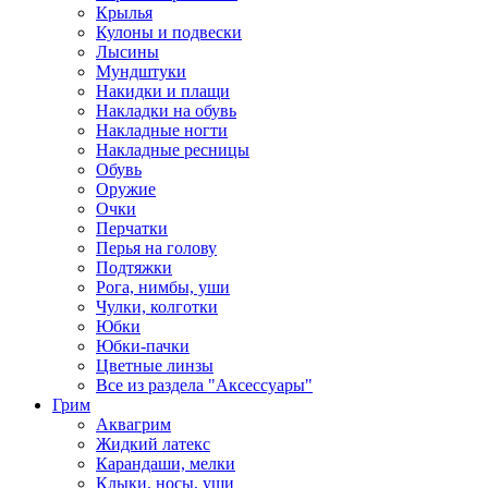
Крылья
Кулоны и подвески
Лысины
Мундштуки
Накидки и плащи
Накладки на обувь
Накладные ногти
Накладные ресницы
Обувь
Оружие
Очки
Перчатки
Перья на голову
Подтяжки
Рога, нимбы, уши
Чулки, колготки
Юбки
Юбки-пачки
Цветные линзы
Все из раздела "Аксессуары"
Грим
Аквагрим
Жидкий латекс
Карандаши, мелки
Клыки, носы, уши