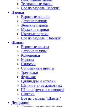
Театральные маски
Все из раздела "Маски"
Парики
Взрослые парики
Детские парики
Женские парики
Мужские парики
Цветные парики
Все из раздела "Парики"
Шляпы
Взрослые шляпы
Детские шляпы
Кокошники
Короны
Пилотки
Соломенные шляпы
Треуголки
Фуражки
Цилиндры и котелки
Шапки в виде животных
Шапки фруктов и овощей
Шляпки
Все из раздела "Шляпы"
Декорации
Декорации на новый год