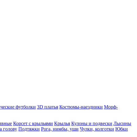
ческие футболки
3D платья
Костюмы-наездники
Морф-
ивные
Корсет с крыльями
Крылья
Кулоны и подвески
Лысины
а голову
Подтяжки
Рога, нимбы, уши
Чулки, колготки
Юбки