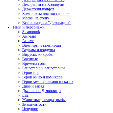
Декорации на Хэллоуин
Держатели конфет
Комплекты для постановок
Маски на стену
Все из раздела "Декорации"
Темы и персонажи
Steampunk
Ангелы
Аниме
Вампиры и вампирши
Ведьмы и колдуны
Вирусы, микробы
Военные
Времена года
Гангстеры и гангстерши
Герои игр
Герои кино и комиксов
Герои мультфильмов и сказок
Дикий запад
Дьяволы и Дьяволицы
Еда
Животные, птицы, рыбы
Знаменитости
Игрушки