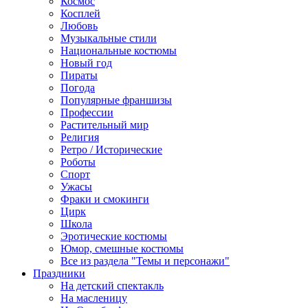
Космос
Косплей
Любовь
Музыкальные стили
Национальные костюмы
Новый год
Пираты
Погода
Популярные франшизы
Профессии
Растительный мир
Религия
Ретро / Исторические
Роботы
Спорт
Ужасы
Фраки и смокинги
Цирк
Школа
Эротические костюмы
Юмор, смешные костюмы
Все из раздела "Темы и персонажи"
Праздники
На детский спектакль
На масленицу