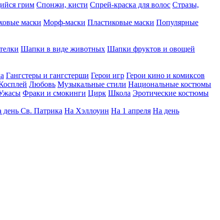
ийся грим
Спонжи, кисти
Спрей-краска для волос
Стразы,
ховые маски
Морф-маски
Пластиковые маски
Популярные
телки
Шапки в виде животных
Шапки фруктов и овощей
да
Гангстеры и гангстерши
Герои игр
Герои кино и комиксов
Косплей
Любовь
Музыкальные стили
Национальные костюмы
Ужасы
Фраки и смокинги
Цирк
Школа
Эротические костюмы
 день Св. Патрика
На Хэллоуин
На 1 апреля
На день