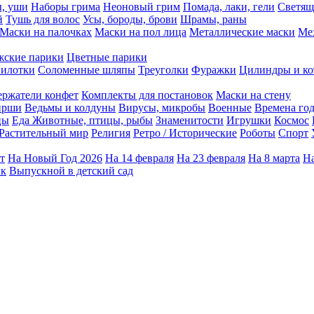
ы, уши
Наборы грима
Неоновый грим
Помада, лаки, гели
Светящ
й
Тушь для волос
Усы, бороды, брови
Шрамы, раны
Маски на палочках
Маски на пол лица
Металлические маски
Ме
ские парики
Цветные парики
илотки
Соломенные шляпы
Треуголки
Фуражки
Цилиндры и ко
ержатели конфет
Комплекты для постановок
Маски на стену
ирши
Ведьмы и колдуны
Вирусы, микробы
Военные
Времена го
цы
Еда
Животные, птицы, рыбы
Знаменитости
Игрушки
Космос
Растительный мир
Религия
Ретро / Исторические
Роботы
Спорт
т
На Новый Год 2026
На 14 февраля
На 23 февраля
На 8 марта
На
ик
Выпускной в детский сад