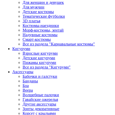
Для женщин и девушек
Для мужчин
Детские костюмы
Тематические футболки
3D платья
Костюмы-наездники
Морф-костюмы, зентай
Надувные костюмы
Смарт-костюмы
Все из раздела "Карнавальные костюмы"
Кигуруми
Взрослые кигуруми
Детские кигуруми
Пижамы кигуруми
Все из раздела "Кигуруми"
Аксессуары
Бабочки и галстуки
Банданы
Боа
Веера
Волшебные палочки
Гавайские ожерелья
Другие аксессуары
Зонты декоративные
Корсет с крыльями