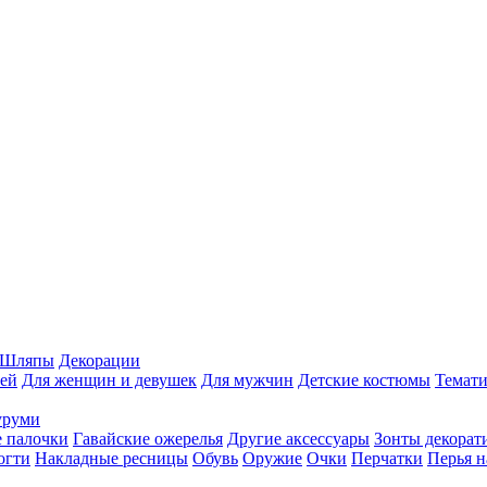
Шляпы
Декорации
ей
Для женщин и девушек
Для мужчин
Детские костюмы
Темати
уруми
 палочки
Гавайские ожерелья
Другие аксессуары
Зонты декорат
огти
Накладные ресницы
Обувь
Оружие
Очки
Перчатки
Перья н