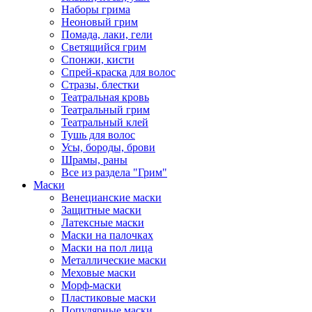
Наборы грима
Неоновый грим
Помада, лаки, гели
Светящийся грим
Спонжи, кисти
Спрей-краска для волос
Стразы, блестки
Театральная кровь
Театральный грим
Театральный клей
Тушь для волос
Усы, бороды, брови
Шрамы, раны
Все из раздела "Грим"
Маски
Венецианские маски
Защитные маски
Латексные маски
Маски на палочках
Маски на пол лица
Металлические маски
Меховые маски
Морф-маски
Пластиковые маски
Популярные маски