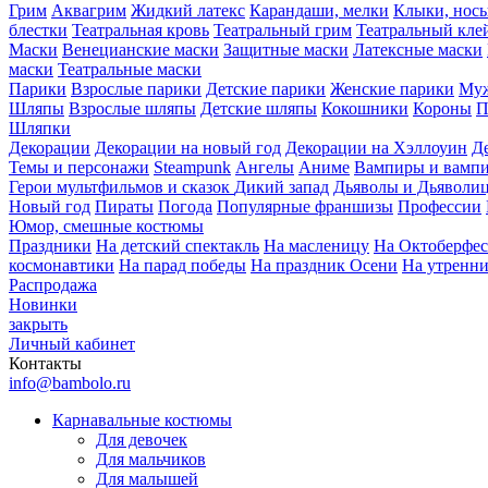
Грим
Аквагрим
Жидкий латекс
Карандаши, мелки
Клыки, нос
блестки
Театральная кровь
Театральный грим
Театральный кле
Маски
Венецианские маски
Защитные маски
Латексные маски
маски
Театральные маски
Парики
Взрослые парики
Детские парики
Женские парики
Муж
Шляпы
Взрослые шляпы
Детские шляпы
Кокошники
Короны
П
Шляпки
Декорации
Декорации на новый год
Декорации на Хэллоуин
Д
Темы и персонажи
Steampunk
Ангелы
Аниме
Вампиры и вамп
Герои мультфильмов и сказок
Дикий запад
Дьяволы и Дьяволи
Новый год
Пираты
Погода
Популярные франшизы
Профессии
Юмор, смешные костюмы
Праздники
На детский спектакль
На масленицу
На Октоберфес
космонавтики
На парад победы
На праздник Осени
На утренн
Распродажа
Новинки
закрыть
Личный кабинет
Контакты
info@bambolo.ru
Карнавальные костюмы
Для девочек
Для мальчиков
Для малышей