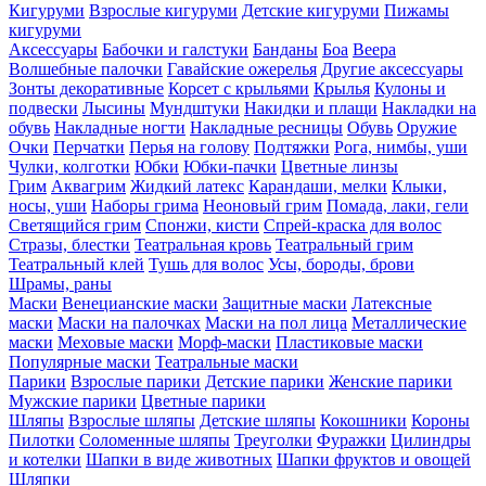
Кигуруми
Взрослые кигуруми
Детские кигуруми
Пижамы
кигуруми
Аксессуары
Бабочки и галстуки
Банданы
Боа
Веера
Волшебные палочки
Гавайские ожерелья
Другие аксессуары
Зонты декоративные
Корсет с крыльями
Крылья
Кулоны и
подвески
Лысины
Мундштуки
Накидки и плащи
Накладки на
обувь
Накладные ногти
Накладные ресницы
Обувь
Оружие
Очки
Перчатки
Перья на голову
Подтяжки
Рога, нимбы, уши
Чулки, колготки
Юбки
Юбки-пачки
Цветные линзы
Грим
Аквагрим
Жидкий латекс
Карандаши, мелки
Клыки,
носы, уши
Наборы грима
Неоновый грим
Помада, лаки, гели
Светящийся грим
Спонжи, кисти
Спрей-краска для волос
Стразы, блестки
Театральная кровь
Театральный грим
Театральный клей
Тушь для волос
Усы, бороды, брови
Шрамы, раны
Маски
Венецианские маски
Защитные маски
Латексные
маски
Маски на палочках
Маски на пол лица
Металлические
маски
Меховые маски
Морф-маски
Пластиковые маски
Популярные маски
Театральные маски
Парики
Взрослые парики
Детские парики
Женские парики
Мужские парики
Цветные парики
Шляпы
Взрослые шляпы
Детские шляпы
Кокошники
Короны
Пилотки
Соломенные шляпы
Треуголки
Фуражки
Цилиндры
и котелки
Шапки в виде животных
Шапки фруктов и овощей
Шляпки