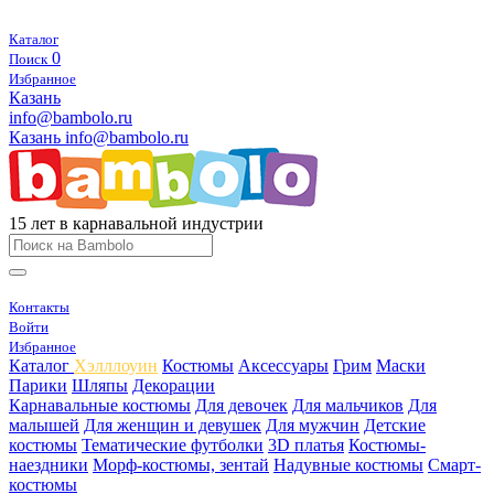
Каталог
0
Поиск
Избранное
Казань
info@bambolo.ru
Казань
info@bambolo.ru
15 лет в карнавальной индустрии
Контакты
Войти
Избранное
Каталог
Хэлллоуин
Костюмы
Аксессуары
Грим
Маски
Парики
Шляпы
Декорации
Карнавальные костюмы
Для девочек
Для мальчиков
Для
малышей
Для женщин и девушек
Для мужчин
Детские
костюмы
Тематические футболки
3D платья
Костюмы-
наездники
Морф-костюмы, зентай
Надувные костюмы
Смарт-
костюмы