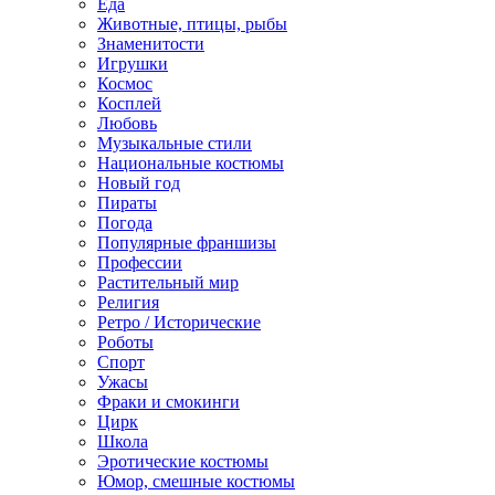
Еда
Животные, птицы, рыбы
Знаменитости
Игрушки
Космос
Косплей
Любовь
Музыкальные стили
Национальные костюмы
Новый год
Пираты
Погода
Популярные франшизы
Профессии
Растительный мир
Религия
Ретро / Исторические
Роботы
Спорт
Ужасы
Фраки и смокинги
Цирк
Школа
Эротические костюмы
Юмор, смешные костюмы