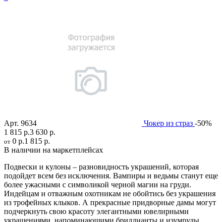
Арт.
9634
Чокер из страз
-50%
1 815 р.
3 630 р.
0 р.
1 815 р.
от
В наличии на маркетплейсах
Подвески и кулоны – разновидность украшений, которая
подойдет всем без исключения. Вампиры и ведьмы станут еще
более ужасными с символикой черной магии на груди.
Индейцам и отважным охотникам не обойтись без украшения
из трофейных клыков. А прекрасные придворные дамы могут
подчеркнуть свою красоту элегантными ювелирными
украшениями, напоминающими бриллианты и изумруды.