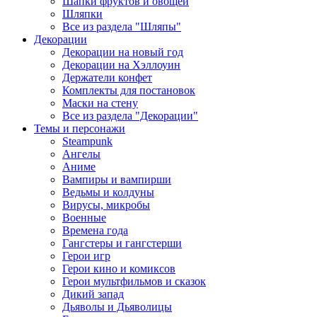
Шапки фруктов и овощей
Шляпки
Все из раздела "Шляпы"
Декорации
Декорации на новый год
Декорации на Хэллоуин
Держатели конфет
Комплекты для постановок
Маски на стену
Все из раздела "Декорации"
Темы и персонажи
Steampunk
Ангелы
Аниме
Вампиры и вампирши
Ведьмы и колдуны
Вирусы, микробы
Военные
Времена года
Гангстеры и гангстерши
Герои игр
Герои кино и комиксов
Герои мультфильмов и сказок
Дикий запад
Дьяволы и Дьяволицы