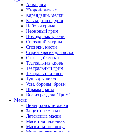
Аквагрим
Жидкий латекс
Карандаши, мелки
Клыки, носы, уши
Наборы грима
Неоновый грим
Помада, лаки, гели
Светящийся грим
Спонжи, кисти
Спрей-краска для волос
Стразы, блестки
Театральная кровь
Театральный грим
Театральный клей
Тушь для волос
Усы, бороды, брови
Шрамы, раны
Все из раздела "Грим"
Маски
Венецианские маски
Защитные маски
Латексные маски
Маски на палочках
Маски на пол лица
Металлические маски