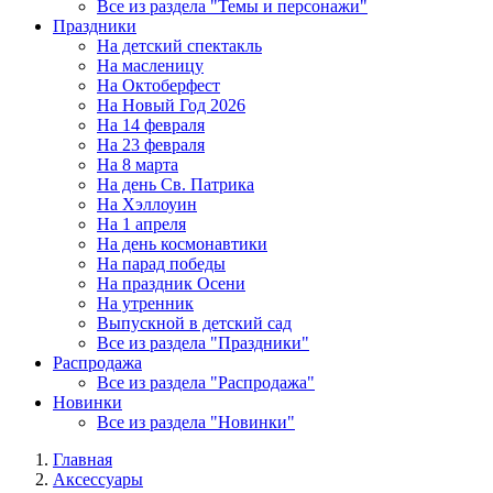
Все из раздела "Темы и персонажи"
Праздники
На детский спектакль
На масленицу
На Октоберфест
На Новый Год 2026
На 14 февраля
На 23 февраля
На 8 марта
На день Св. Патрика
На Хэллоуин
На 1 апреля
На день космонавтики
На парад победы
На праздник Осени
На утренник
Выпускной в детский сад
Все из раздела "Праздники"
Распродажа
Все из раздела "Распродажа"
Новинки
Все из раздела "Новинки"
Главная
Аксессуары