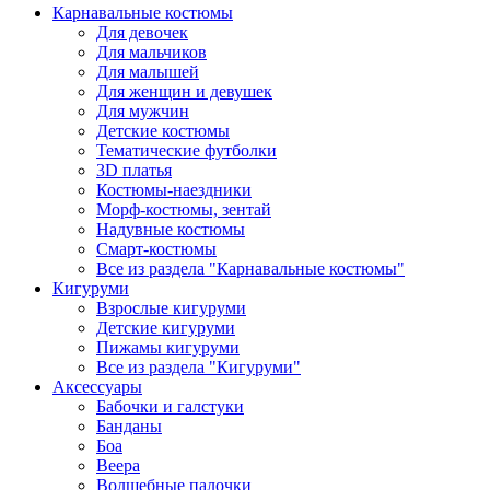
Карнавальные костюмы
Для девочек
Для мальчиков
Для малышей
Для женщин и девушек
Для мужчин
Детские костюмы
Тематические футболки
3D платья
Костюмы-наездники
Морф-костюмы, зентай
Надувные костюмы
Смарт-костюмы
Все из раздела "Карнавальные костюмы"
Кигуруми
Взрослые кигуруми
Детские кигуруми
Пижамы кигуруми
Все из раздела "Кигуруми"
Аксессуары
Бабочки и галстуки
Банданы
Боа
Веера
Волшебные палочки