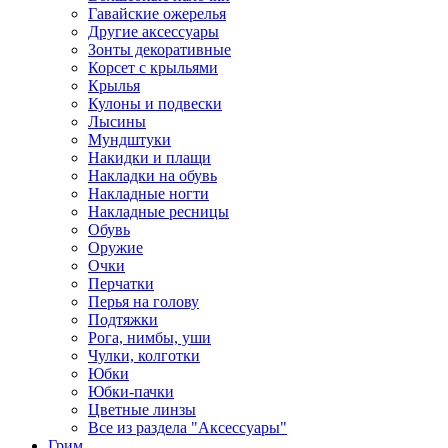
Гавайские ожерелья
Другие аксессуары
Зонты декоративные
Корсет с крыльями
Крылья
Кулоны и подвески
Лысины
Мундштуки
Накидки и плащи
Накладки на обувь
Накладные ногти
Накладные ресницы
Обувь
Оружие
Очки
Перчатки
Перья на голову
Подтяжки
Рога, нимбы, уши
Чулки, колготки
Юбки
Юбки-пачки
Цветные линзы
Все из раздела "Аксессуары"
Грим