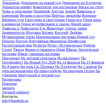
Декорации
Декорации на новый год
Декорации на Хэллоуин
Держатели конфет
Комплекты для постановок
Маски на стену
Темы и персонажи
Steampunk
Ангелы
Аниме
Вампиры и
вампирши
Ведьмы и колдуны
Вирусы, микробы
Военные
Времена года
Гангстеры и гангстерши
Герои игр
Герои кино
и комиксов
Герои мультфильмов и сказок
Дикий запад
Дьяволы и Дьяволицы
Еда
Животные, птицы, рыбы
Знаменитости
Игрушки
Космос
Косплей
Любовь
Музыкальные стили
Национальные костюмы
Новый год
Пираты
Погода
Популярные франшизы
Профессии
Растительный мир
Религия
Ретро / Исторические
Роботы
Спорт
Ужасы
Фраки и смокинги
Цирк
Школа
Эротические
костюмы
Юмор, смешные костюмы
Праздники
На детский спектакль
На масленицу
На
Октоберфест
На Новый Год 2026
На 14 февраля
На 23 февраля
На 8 марта
На день Св. Патрика
На Хэллоуин
На 1 апреля
На
день космонавтики
На парад победы
На праздник Осени
На
утренник
Выпускной в детский сад
Распродажа
Новинки
закрыть
Личный кабинет
Контакты
info@bambolo.ru